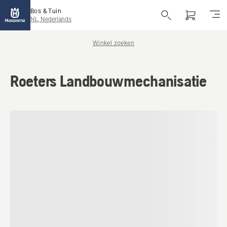
Bos & Tuin
NL, Nederlands
Winkel zoeken
Roeters Landbouwmechanisatie