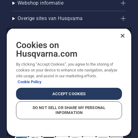
Webshop informatie
Overige sites van Husqvarna
Cookies on
Husqvarna.com
By clicking “Accept Cookies”, you agree to the storing of
cookies on your device to enhance site navigation, analyze
site usage, and assist in our marketing efforts.
Cookie Policy
© Husqvarna AB (publ). Alle rechten voorbehouden. De
getoonde prijzen zijn consumentenadviesprijzen. Alle
ACCEPT COOKIES
vermelde prijzen zijn adviesverkoopprijzen (incl. BTW),
tenzij het product beschikbaar is voor directe aankoop.
DO NOT SELL OR SHARE MY PERSONAL
Cookiebeleid
Gebruiksvoorwaarden
Privacyverklaring
INFORMATION
Bedrijfsgegevens
Report Suspected Violations