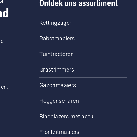
Ontdek ons assortiment
nd
Kettingzagen
Robotmaaiers
le
Tuintractoren
Grastrimmers
Gazonmaaiers
men.
Heggenscharen
Bladblazers met accu
Frontzitmaaiers