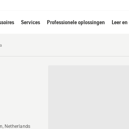
soires
Services
Professionele oplossingen
Leer en
ma
m, Netherlands