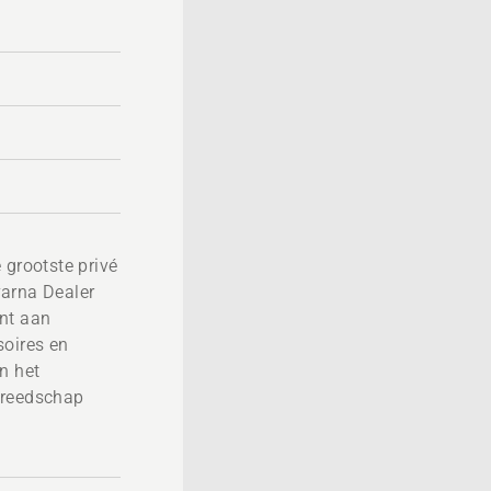
 grootste privé
varna Dealer
nt aan
soires en
n het
ereedschap