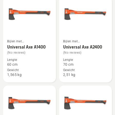
van
5
Bijlen met
Bijlen met
Bekijk
Bekijk
composiethandgreep
composiethandgreep
Universal Axe A1400
Universal Axe A2400
meer
meer
(No reviews)
(No reviews)
details
details
Lengte
Lengte
over
over
60 cm
70 cm
Universal
Universal
Gewicht
Gewicht
Axe
Axe
1,565 kg
2,51 kg
A1400
A2400