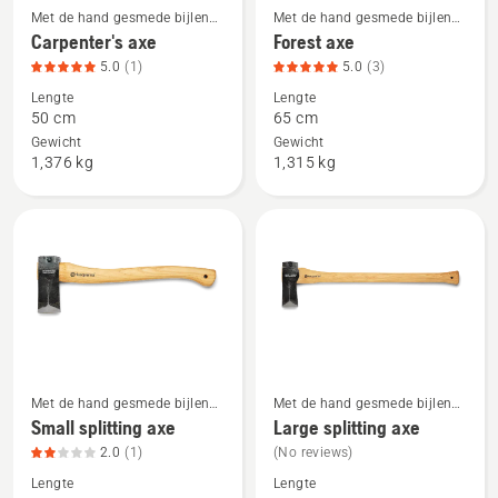
Met de hand gesmede bijlen
Met de hand gesmede bijlen
Bekijk
Bekijk
met houten handgreep
met houten handgreep
Carpenter's axe
Forest axe
meer
meer
5.0
(1)
5.0
(3)
details
details
Lengte
Lengte
over
over
50 cm
65 cm
Carpenter's
Forest
Gewicht
Gewicht
axe,
axe,
1,376 kg
1,315 kg
productbeoordeling
productbeoordeling
5
5
van
van
5
5
Met de hand gesmede bijlen
Met de hand gesmede bijlen
Bekijk
Bekijk
met houten handgreep
met houten handgreep
Small splitting axe
Large splitting axe
meer
meer
2.0
(1)
(No reviews)
details
details
Lengte
Lengte
over
over