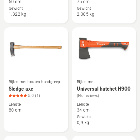
50 cm
75 cm
Small
Large
Gewicht
Gewicht
splitting
splitting
1,322 kg
2,085 kg
axe,
axe
productbeoordeling
2
van
5
Bijlen met houten handgreep
Bijlen met
Bekijk
Bekijk
composiethandgreep
Sledge axe
Universal hatchet H900
meer
meer
5.0
(1)
(No reviews)
details
details
Lengte
Lengte
over
over
80 cm
34 cm
Sledge
Universal
Gewicht
axe,
hatchet
0,9 kg
productbeoordeling
H900
5