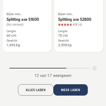
Bijlen met
Bijlen met
Bekijk
Bekijk
composiethandgreep
composiethandgreep
Splitting axe S1600
Splitting axe S2800
meer
meer
(No reviews)
4.8
(4)
details
details
Lengte
Lengte
over
over
60 cm
70 cm
Splitting
Splitting
Gewicht
Gewicht
axe
axe
1,696 kg
2,958 kg
S1600
S2800,
productbeoordeling
4.8
van
5
12 van 17 weergeven
ALLES LADEN
MEER LADEN