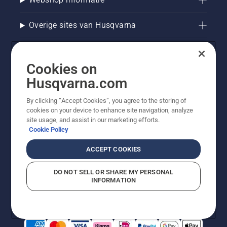
Overige sites van Husqvarna
Cookies on
Husqvarna.com
By clicking “Accept Cookies”, you agree to the storing of
cookies on your device to enhance site navigation, analyze
site usage, and assist in our marketing efforts.
Cookie Policy
© Husqvarna AB (publ). Alle rechten voorbehouden. De
getoonde prijzen zijn consumentenadviesprijzen. Alle
ACCEPT COOKIES
vermelde prijzen zijn adviesverkoopprijzen (incl. BTW),
tenzij het product beschikbaar is voor directe aankoop.
DO NOT SELL OR SHARE MY PERSONAL
Cookiebeleid
Gebruiksvoorwaarden
Privacyverklaring
INFORMATION
Bedrijfsgegevens
Report Suspected Violations