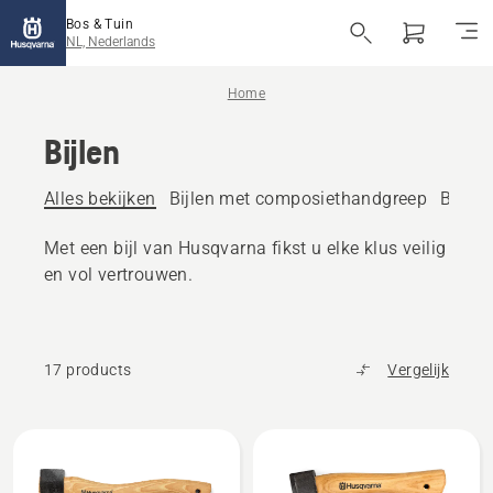
Bos & Tuin
NL, Nederlands
Home
Bijlen
Alles bekijken
Bijlen met composiethandgreep
Bijlen
Met een bijl van Husqvarna fikst u elke klus veilig
en vol vertrouwen.
17 products
Vergelijk
Bekijk
alle