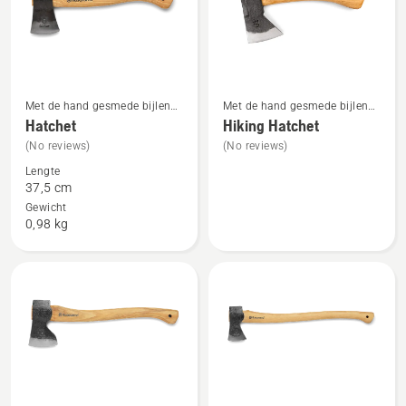
producten
Met de hand gesmede bijlen
Met de hand gesmede bijlen
Bekijk
Bekijk
met houten handgreep
met houten handgreep
Hatchet
Hiking Hatchet
meer
meer
(No reviews)
(No reviews)
details
details
Lengte
over
over
37,5 cm
Hatchet
Hiking
Gewicht
Hatchet
0,98 kg