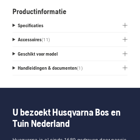
bevat geen opladers en accu's.
Productinformatie
Specificaties
Accessoires
(
11
)
Geschikt voor model
Handleidingen & documenten
(
1
)
U bezoekt Husqvarna Bos en
Tuin Nederland