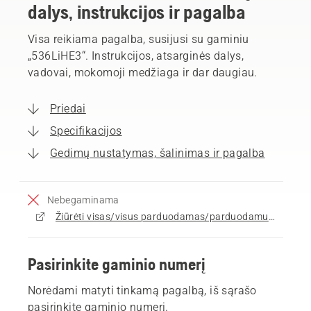
dalys, instrukcijos ir pagalba
Visa reikiama pagalba, susijusi su gaminiu
„536LiHE3“. Instrukcijos, atsarginės dalys,
vadovai, mokomoji medžiaga ir dar daugiau.
Priedai
Specifikacijos
Gedimų nustatymas, šalinimas ir pagalba
Nebegaminama
Žiūrėti visas/visus parduodamas/parduodamus Gyvatvorių žirklės
Pasirinkite gaminio numerį
Norėdami matyti tinkamą pagalbą, iš sąrašo
pasirinkite gaminio numerį.