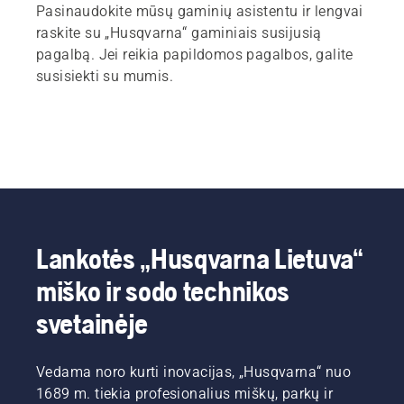
Pasinaudokite mūsų gaminių asistentu ir lengvai
raskite su „Husqvarna“ gaminiais susijusią
pagalbą. Jei reikia papildomos pagalbos, galite
susisiekti su mumis.
Lankotės „Husqvarna Lietuva“
miško ir sodo technikos
svetainėje
Vedama noro kurti inovacijas, „Husqvarna“ nuo
1689 m. tiekia profesionalius miškų, parkų ir