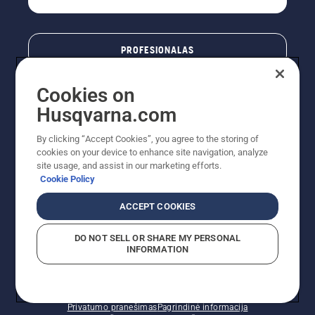
PROFESIONALAS
Cookies on
Husqvarna.com
By clicking “Accept Cookies”, you agree to the storing of
cookies on your device to enhance site navigation, analyze
site usage, and assist in our marketing efforts.
Cookie Policy
© „Husqvarna AB“ (leid). Visos teisės priklauso autoriui.
ACCEPT COOKIES
Nurodoma rekomenduojama mažmeninė kaina (RMK),
įskaitant PVM. RMK yra kaina, už kurią gamintojas
DO NOT SELL OR SHARE MY PERSONAL
rekomenduoja pardavėjui parduoti prekę. UAB
INFORMATION
"Husqvarna Lietuva" prekių vartotojams neparduoda,
todėl faktines kainas nustato pardavėjai prekybos
vietose.
Slapukų politika – ES/EEE
Naudojimo sąlygos
Privatumo pranešimas
Pagrindinė informacija