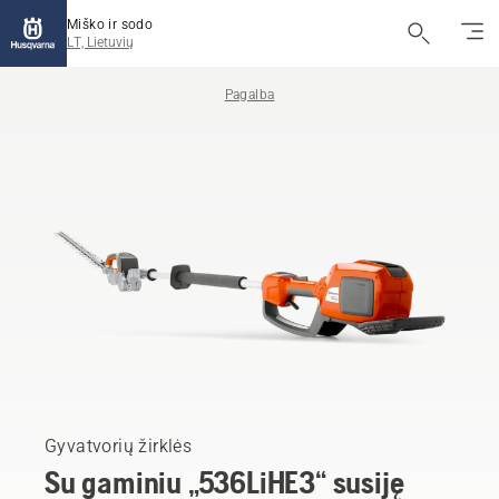
Miško ir sodo
LT, Lietuvių
Pagalba
Gyvatvorių žirklės
Su gaminiu „536LiHE3“ susiję