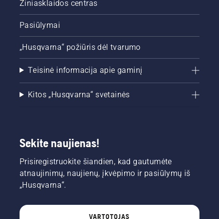
Žiniasklaidos centras
Pasiūlymai
„Husqvarna“ požiūris dėl tvarumo
Teisinė informacija apie gaminį
Kitos „Husqvarna“ svetainės
Sekite naujienas!
Prisiregistruokite šiandien, kad gautumėte
atnaujinimų, naujienų, įkvėpimo ir pasiūlymų iš
„Husqvarna“.
VARTOTOJAS