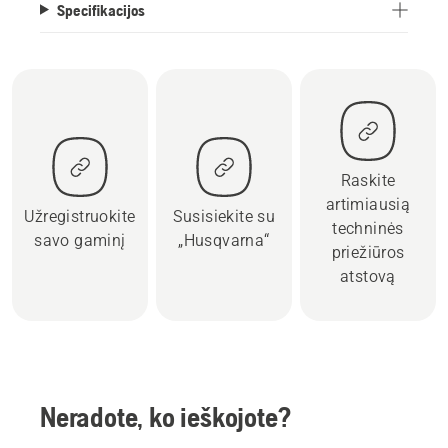
Specifikacijos
Raskite
artimiausią
Užregistruokite
Susisiekite su
techninės
savo gaminį
„Husqvarna“
priežiūros
atstovą
Neradote, ko ieškojote?