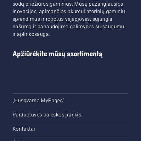
sodų priežiūros gaminius. Mūsų pažangiausios
inovacijos, apimančios akumuliatorinių gaminių
sprendimus ir robotus vejapjoves, sujungia
našumą ir panaudojimo galimybes su saugumu
ir aplinkosauga.
Apžiūrėkite mūsų asortimentą
„Husqvarna MyPages“
Parduotuvės paieškos įrankis
Kontaktai