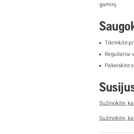
gaminį.
Saugok
Tikrinkite p
Reguliariai v
Pakeiskite s
Susijus
Sužinokite, kai
Sužinokite, kai