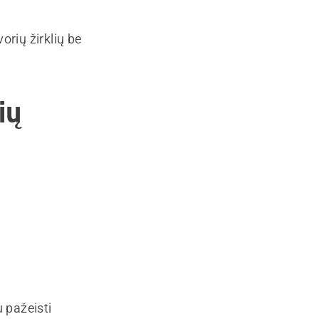
rių žirklių be
ių
u pažeisti