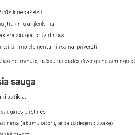
štrūs ir nepažeisti
 įtrūkimų ar įlenkimų
as yra saugiai pritvirtintas
 ir tvirtinimo elementai tinkamai priveržti
iau nei minutę, tačiau tai padės išvengti nelaimingų at
sia sauga
mi patikrą:
saugines pirštines
aitinimą (akumuliatorių arba uždegimo žvakę)
iniui atvėsti