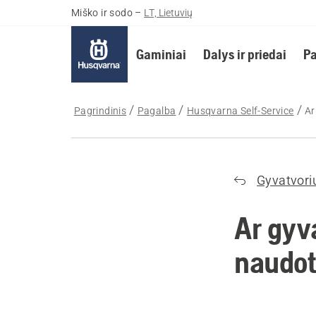
Miško ir sodo
–
LT, Lietuvių
Gaminiai
Dalys ir priedai
Pa
Pagrindinis
Pagalba
Husqvarna Self-Service
Ar
Gyvatvoriu
Ar gyva
naudoti