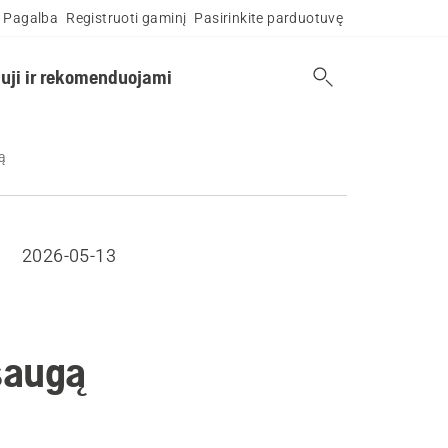
Pagalba
Registruoti gaminį
Pasirinkite parduotuvę
uji ir rekomenduojami
gą
2026-05-13
psaugą