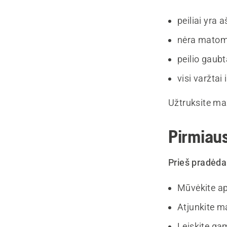
peiliai yra a
nėra matomų
peilio gaubt
visi varžtai
Užtruksite maž
Pirmiau
Prieš pradėda
Mūvėkite ap
Atjunkite m
Leiskite gam