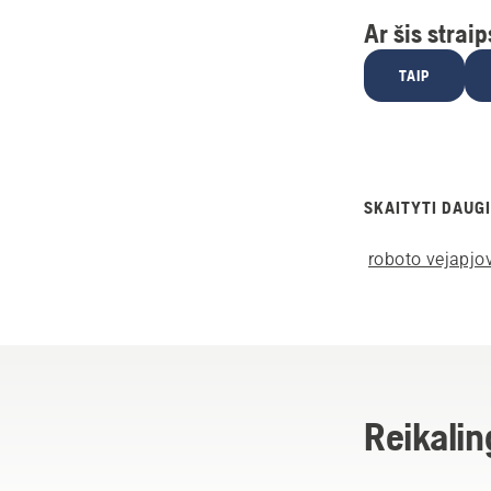
Ar šis strai
TAIP
SKAITYTI DAUGI
roboto vejapjov
Reikalin