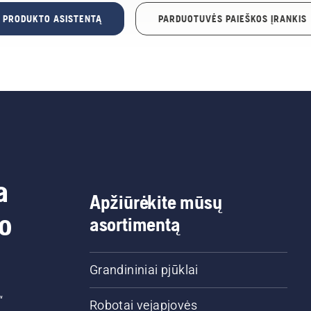
E PRODUKTO ASISTENTĄ
PARDUOTUVĖS PAIEŠKOS ĮRANKIS
a
Apžiūrėkite mūsų
do
asortimentą
Grandininiai pjūklai
“
Robotai vejapjovės