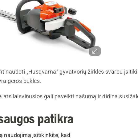
t naudoti „Husqvarna“ gyvatvorių žirkles svarbu įsitikint
yra geros būklės.
 atsilaisvinusios gali paveikti našumą ir didina susižal
 saugos patikra
ą naudojimą įsitikinkite, kad