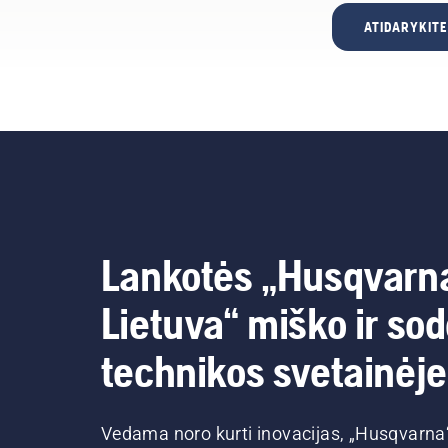
ATIDARYKIT
Lankotės „Husqvarn
Lietuva“ miško ir so
technikos svetainėje
Vedama noro kurti inovacijas, „Husqvarna