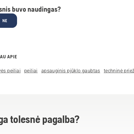
psnis buvo naudingas?
NE
AU APIE
ės peiliai
peiliai
apsauginis pjūklo gaubtas
techninė prie
ga tolesnė pagalba?