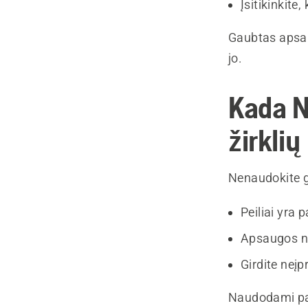
Įsitikinkite,
Gaubtas apsau
jo.
Kada N
žirklių
Nenaudokite g
Peiliai yra 
Apsaugos nė
Girdite neįp
Naudodami paže