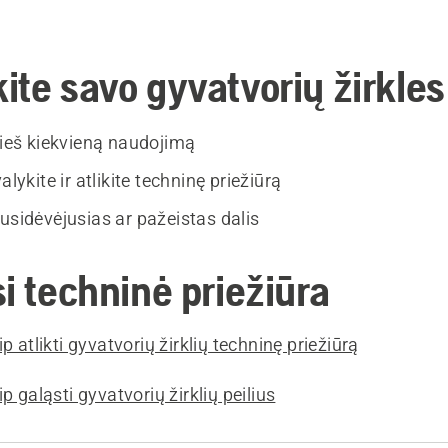
ite savo gyvatvorių žirkles
rieš kiekvieną naudojimą
alykite ir atlikite techninę priežiūrą
usidėvėjusias ar pažeistas dalis
i techninė priežiūra
p atlikti gyvatvorių žirklių techninę priežiūrą
p galąsti gyvatvorių žirklių peilius