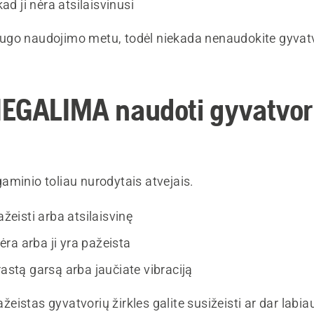
 kad ji nėra atsilaisvinusi
go naudojimo metu, todėl niekada nenaudokite gyvatvo
EGALIMA naudoti gyvatvor
aminio toliau nurodytais atvejais.
pažeisti arba atsilaisvinę
ra arba ji yra pažeista
rastą garsą arba jaučiate vibraciją
istas gyvatvorių žirkles galite susižeisti ar dar labia