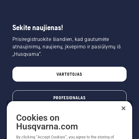
Sekite naujienas!
Prisiregistruokite šiandien, kad gautumėte
atnaujinimų, naujienų, įkvėpimo ir pasiūlymų iš
„Husqvarna“.
VARTOTOJAS
PROFESIONALAS
Cookies on
Husqvarna.com
By clicking “Accept Cookies”, you agree to the storing of