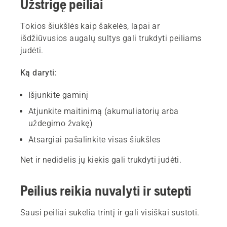
Užstrigę peiliai
Tokios šiukšlės kaip šakelės, lapai ar
išdžiūvusios augalų sultys gali trukdyti peiliams
judėti.
Ką daryti:
Išjunkite gaminį
Atjunkite maitinimą (akumuliatorių arba
uždegimo žvakę)
Atsargiai pašalinkite visas šiukšles
Net ir nedidelis jų kiekis gali trukdyti judėti.
Peilius reikia nuvalyti ir sutepti
Sausi peiliai sukelia trintį ir gali visiškai sustoti.