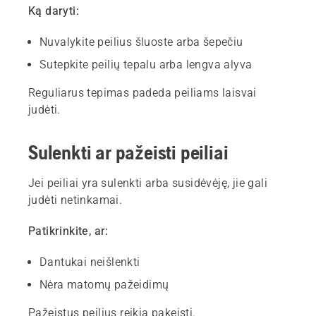
Ką daryti:
Nuvalykite peilius šluoste arba šepečiu
Sutepkite peilių tepalu arba lengva alyva
Reguliarus tepimas padeda peiliams laisvai
judėti.
Sulenkti ar pažeisti peiliai
Jei peiliai yra sulenkti arba susidėvėję, jie gali
judėti netinkamai.
Patikrinkite, ar:
Dantukai neišlenkti
Nėra matomų pažeidimų
Pažeistus peilius reikia pakeisti.