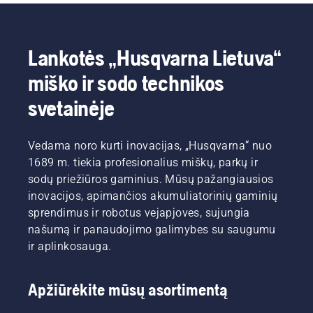
Lankotės „Husqvarna Lietuva“
miško ir sodo technikos
svetainėje
Vedama noro kurti inovacijas, „Husqvarna“ nuo
1689 m. tiekia profesionalius miškų, parkų ir
sodų priežiūros gaminius. Mūsų pažangiausios
inovacijos, apimančios akumuliatorinių gaminių
sprendimus ir robotus vejapjoves, sujungia
našumą ir panaudojimo galimybes su saugumu
ir aplinkosauga.
Apžiūrėkite mūsų asortimentą