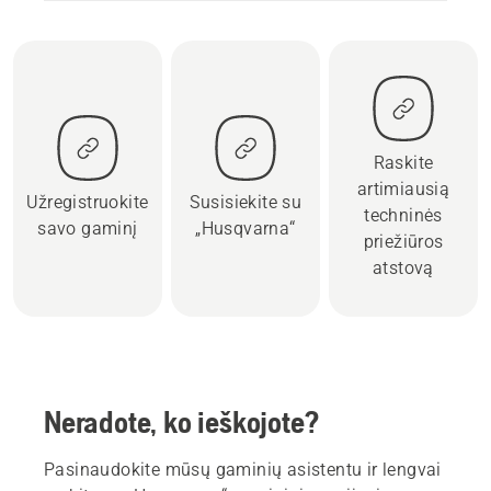
Raskite
artimiausią
Užregistruokite
Susisiekite su
techninės
savo gaminį
„Husqvarna“
priežiūros
atstovą
Neradote, ko ieškojote?
Pasinaudokite mūsų gaminių asistentu ir lengvai