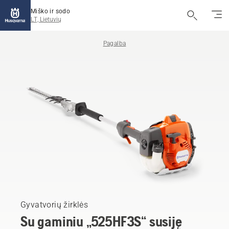
Miško ir sodo
LT, Lietuvių
Pagalba
Gyvatvorių žirklės
Su gaminiu „525HF3S“ susiję