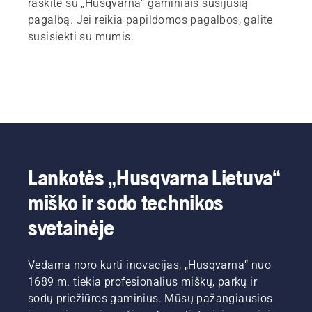
raskite su „Husqvarna“ gaminiais susijusią
pagalbą. Jei reikia papildomos pagalbos, galite
susisiekti su mumis.
Lankotės „Husqvarna Lietuva“
miško ir sodo technikos
svetainėje
Vedama noro kurti inovacijas, „Husqvarna“ nuo
1689 m. tiekia profesionalius miškų, parkų ir
sodų priežiūros gaminius. Mūsų pažangiausios