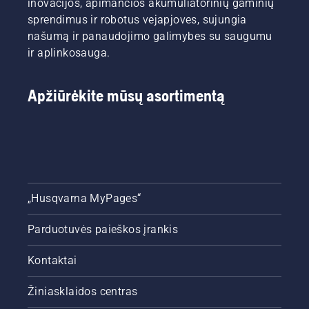
inovacijos, apimančios akumuliatorinių gaminių
sprendimus ir robotus vejapjoves, sujungia
našumą ir panaudojimo galimybes su saugumu
ir aplinkosauga.
Apžiūrėkite mūsų asortimentą
„Husqvarna MyPages“
Parduotuvės paieškos įrankis
Kontaktai
Žiniasklaidos centras