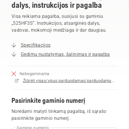
dalys, instrukcijos ir pagalba
Visa reikiama pagalba, susijusi su gaminiu
„525HF3S“. Instrukcijos, atsarginės dalys,
vadovai, mokomoji medžiaga ir dar daugiau.
Specifikacijos
Gedimų nustatymas, šalinimas ir pagalba
Nebegaminama
Žiūrėti visas/visus parduodamas/parduodamus Gyvatvorių žirklės
Pasirinkite gaminio numerį
Norėdami matyti tinkamą pagalbą, iš sąrašo
pasirinkite gaminio numerį.
Gaminio numeris: