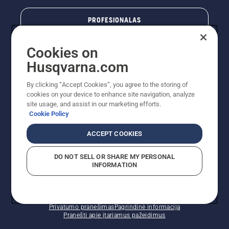
PROFESIONALAS
Cookies on
Husqvarna.com
By clicking “Accept Cookies”, you agree to the storing of
cookies on your device to enhance site navigation, analyze
site usage, and assist in our marketing efforts.
Cookie Policy
© „Husqvarna AB“ (leid). Visos teisės priklauso autoriui.
ACCEPT COOKIES
Nurodoma rekomenduojama mažmeninė kaina (RMK),
įskaitant PVM. RMK yra kaina, už kurią gamintojas
DO NOT SELL OR SHARE MY PERSONAL
rekomenduoja pardavėjui parduoti prekę. UAB
INFORMATION
"Husqvarna Lietuva" prekių vartotojams neparduoda,
todėl faktines kainas nustato pardavėjai prekybos
vietose.
Slapukų politika – ES/EEE
Naudojimo sąlygos
Privatumo pranešimas
Pagrindinė informacija
Pranešti apie įtariamus pažeidimus