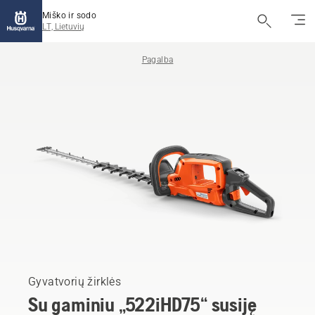
Miško ir sodo
LT, Lietuvių
Pagalba
Gyvatvorių žirklės
Su gaminiu „522iHD75“ susiję