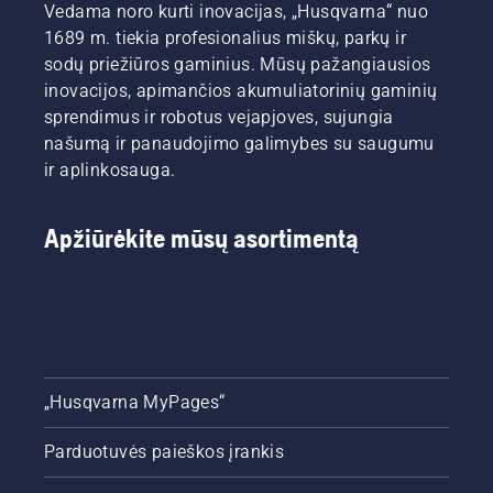
Vedama noro kurti inovacijas, „Husqvarna“ nuo
1689 m. tiekia profesionalius miškų, parkų ir
sodų priežiūros gaminius. Mūsų pažangiausios
inovacijos, apimančios akumuliatorinių gaminių
sprendimus ir robotus vejapjoves, sujungia
našumą ir panaudojimo galimybes su saugumu
ir aplinkosauga.
Apžiūrėkite mūsų asortimentą
„Husqvarna MyPages“
Parduotuvės paieškos įrankis