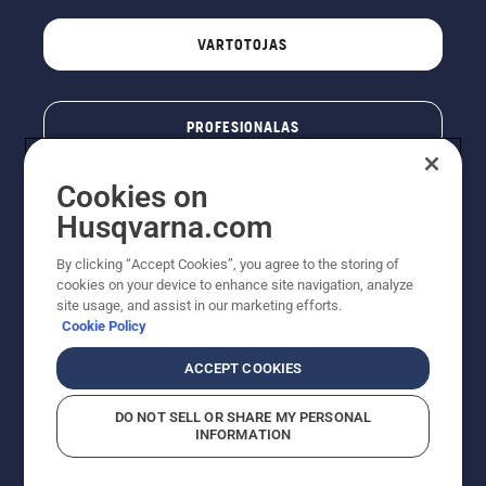
VARTOTOJAS
PROFESIONALAS
Cookies on
Husqvarna.com
By clicking “Accept Cookies”, you agree to the storing of
cookies on your device to enhance site navigation, analyze
site usage, and assist in our marketing efforts.
Cookie Policy
© „Husqvarna AB“ (leid). Visos teisės priklauso autoriui.
ACCEPT COOKIES
Nurodoma rekomenduojama mažmeninė kaina (RMK),
įskaitant PVM. RMK yra kaina, už kurią gamintojas
DO NOT SELL OR SHARE MY PERSONAL
rekomenduoja pardavėjui parduoti prekę. UAB
INFORMATION
"Husqvarna Lietuva" prekių vartotojams neparduoda,
todėl faktines kainas nustato pardavėjai prekybos