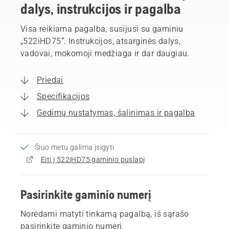
dalys, instrukcijos ir pagalba
Visa reikiama pagalba, susijusi su gaminiu
„522iHD75“. Instrukcijos, atsarginės dalys,
vadovai, mokomoji medžiaga ir dar daugiau.
Priedai
Specifikacijos
Gedimų nustatymas, šalinimas ir pagalba
Šiuo metu galima įsigyti
Eiti į 522iHD75 gaminio puslapį
Pasirinkite gaminio numerį
Norėdami matyti tinkamą pagalbą, iš sąrašo
pasirinkite gaminio numerį.