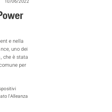
10/06/2022
 Power
nt e nella
iance, uno dei
, che è stata
V comune per
spositivi
ato l'Alleanza