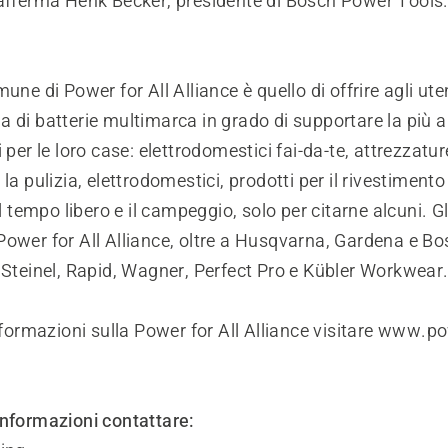
 afferma Henk Becker, presidente di Bosch Power Tools
une di Power for All Alliance è quello di offrire agli uten
a di batterie multimarca in grado di supportare la pi
 per le loro case: elettrodomestici fai-da-te, attrezzature
la pulizia, elettrodomestici, prodotti per il rivestimento
il tempo libero e il campeggio, solo per citarne alcuni. Gl
ower for All Alliance, oltre a Husqvarna, Gardena e Bo
 Steinel, Rapid, Wagner, Perfect Pro e Kübler Workwear
informazioni sulla Power for All Alliance visitare www.po
informazioni contattare: