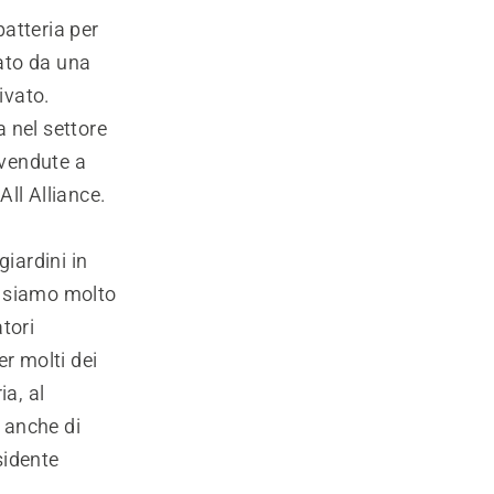
batteria per
vato da una
rivato.
 nel settore
 vendute a
All Alliance.
iardini in
o siamo molto
tori
r molti dei
ia, al
e anche di
sidente