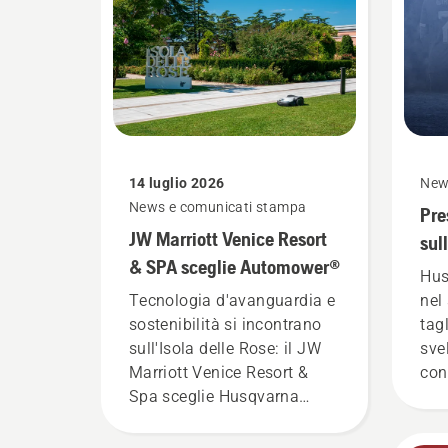
14 luglio 2026
New
News e comunicati stampa
Pre
JW Marriott Venice Resort
sul
& SPA sceglie Automower®
loro
Hus
Tecnologia d'avanguardia e
nel
sostenibilità si incontrano
tag
sull'Isola delle Rose: il JW
sve
Marriott Venice Resort &
con
Spa sceglie Husqvarna
nel
come partner per la gestione
e la cura dei giardini