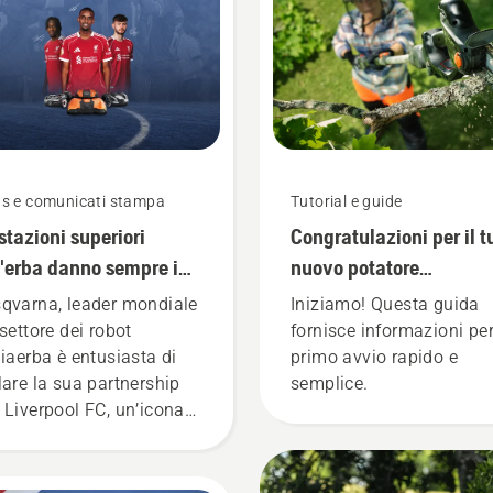
s e comunicati stampa
Tutorial e guide
stazioni superiori
Congratulazioni per il t
l'erba danno sempre i
nuovo potatore
 frutti
Husqvarna Aspire™!
qvarna, leader mondiale
Iniziamo! Questa guida
 settore dei robot
fornisce informazioni pe
liaerba è entusiasta di
primo avvio rapido e
lare la sua partnership
semplice.
 Liverpool FC, un’icona
 mondo del calcio.