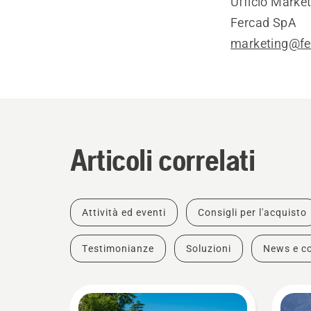
Ufficio Marke
Fercad SpA
marketing@fer
Articoli correlati
Attività ed eventi
Consigli per l'acquisto
Testimonianze
Soluzioni
News e c