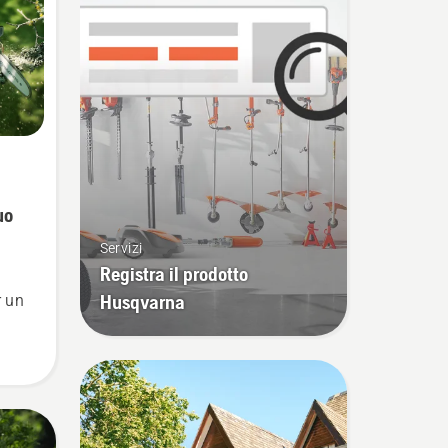
uo
Servizi
Registra il prodotto
Husqvarna
r un