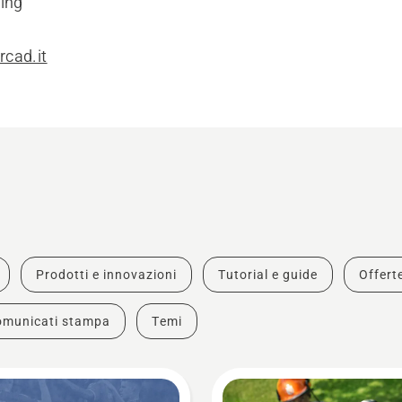
ting
cad.it
Prodotti e innovazioni
Tutorial e guide
Offert
omunicati stampa
Temi