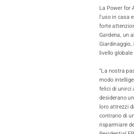
La Power for A
l'uso in casa 
forte attenzion
Gardena, un al
Giardinaggio, 
livello globale
“La nostra pas
modo intellig
felici di unir
desiderano una
loro attrezzi 
contrario di u
risparmiare d
Residential E