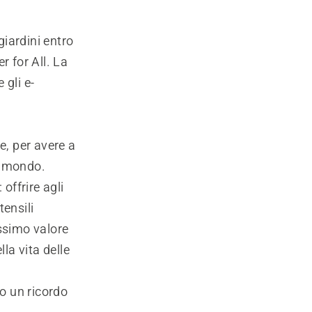
iardini entro
r for All. La
 gli e-
e, per avere a
il mondo.
offrire agli
tensili
assimo valore
la vita delle
to un ricordo