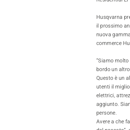
Husqvarna prev
il prossimo an
nuova gamma sa
commerce Hu
“Siamo molto f
bordo un altro
Questo è un al
utenti il migl
elettrici, attr
aggiunto. Siam
persone.
Avere a che fa