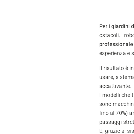
Per i
giardini 
ostacoli, i r
professionale
esperienza e s
Il risultato è 
usare, sistema
accattivante.
I modelli che t
sono macchine
fino al 70%) a
passaggi strett
E, grazie al si