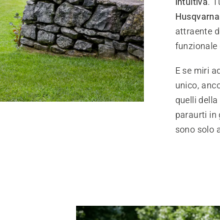
intuitiva
. T
Husqvarn
attraente d
funzionale 
E se miri a
unico, anco
quelli della
paraurti in
sono solo al