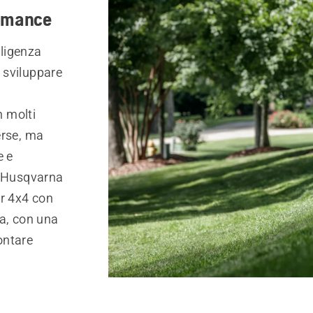
ormance
lligenza
 sviluppare
 molti
erse, ma
e e
o Husqvarna
r 4x4 con
ma, con una
rontare