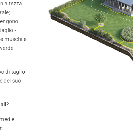
n'altezza
rale;
ntengono
taglio -
o e muschi e
 verde
o di taglio
e del suo
ali?
 medie
on