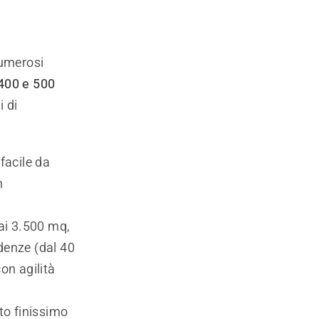
numerosi
 400 e 500
i di
 facile da
n
 ai 3.500 mq,
denze (dal 40
on agilità
ato finissimo