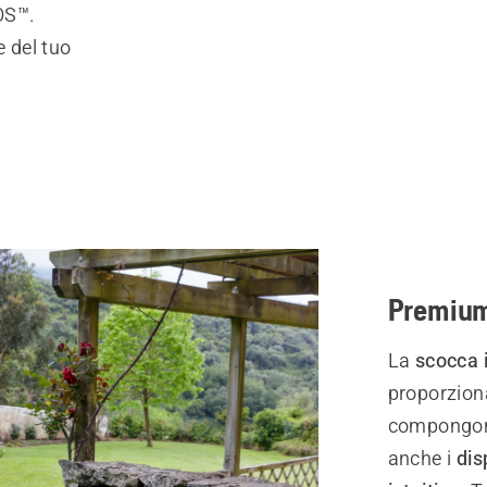
POS™.
e del tuo
Premium
La
scocca 
proporziona
compongono
anche i
dis