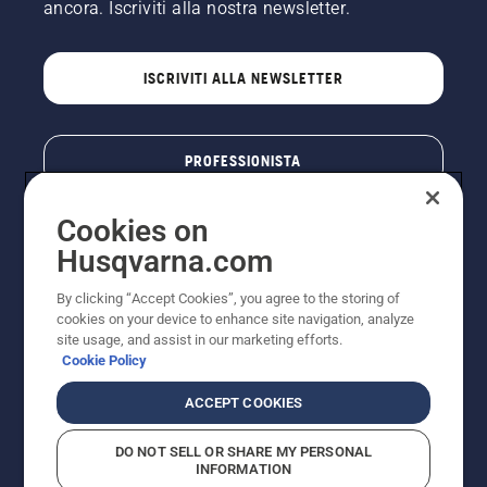
ancora. Iscriviti alla nostra newsletter.
ISCRIVITI ALLA NEWSLETTER
PROFESSIONISTA
Cookies on
Husqvarna.com
By clicking “Accept Cookies”, you agree to the storing of
cookies on your device to enhance site navigation, analyze
site usage, and assist in our marketing efforts.
Cookie Policy
© Husqvarna AB (publ). Tutti i diritti riservati. I prezzi
ACCEPT COOKIES
pubblicati si intendono raccomandati e arrotondati, non
impegnativi, comprensivi di I.V.A. vigente. FERCAD SpA
DO NOT SELL OR SHARE MY PERSONAL
- Via Retrone, 49 - 36077 Altavilla Vic. (VI) - Capitale
INFORMATION
Sociale € 2.000.000 int. vers. P.I. e C.F. 01252490246 -