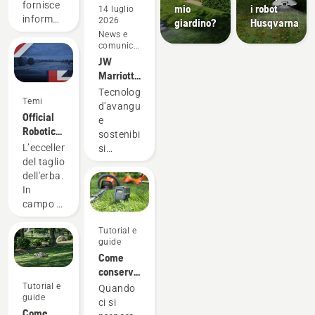
fornisce
mio
i robot
14 luglio
informazioni
2026
giardino?
Husqvarna
per un
News e
comunicati
primo
stampa
JW
avvio
Marriott
rapido e
Venice
semplice.
Tecnologia
Temi
Resort &
d'avanguardia
Official
SPA
e
Robotic
sceglie
sostenibilità
Mowing
Automower®
L’eccellenza
si
Partner
del taglio
incontrano
del DP
dell'erba.
sull'Isola
World
In
delle
Tour
campo e
Rose: il
nel tuo
JW
Tutorial e
giardino.
Marriott
guide
Venice
Come
Resort &
conservare
Spa
la
Tutorial e
Quando
sceglie
guide
batteria
ci si
Husqvarna
Come
Husqvarna