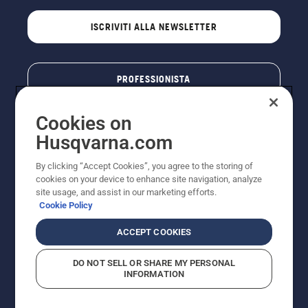
ISCRIVITI ALLA NEWSLETTER
PROFESSIONISTA
Cookies on
Husqvarna.com
By clicking “Accept Cookies”, you agree to the storing of
cookies on your device to enhance site navigation, analyze
site usage, and assist in our marketing efforts.
Cookie Policy
© Husqvarna AB (publ). Tutti i diritti riservati. I prezzi
ACCEPT COOKIES
pubblicati si intendono raccomandati e arrotondati, non
impegnativi, comprensivi di I.V.A. vigente. FERCAD SpA
DO NOT SELL OR SHARE MY PERSONAL
- Via Retrone, 49 - 36077 Altavilla Vic. (VI) - Capitale
INFORMATION
Sociale € 2.000.000 int. vers. P.I. e C.F. 01252490246 -
REA 154821 - Società Unipersonale - Soggetta alla
Direzione e al Coordinamento di FERMAR SpA