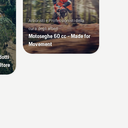
Arboristi e Professionisti della
cura degli alberi
Motoseghe 60 cc - Made for
Movement
otti
ltore