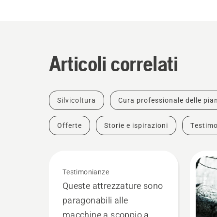
Articoli correlati
Silvicoltura
Cura professionale delle pia
Offerte
Storie e ispirazioni
Testim
Testimonianze
Queste attrezzature sono
paragonabili alle
macchine a scoppio a