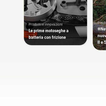
Prodo
Prodotti e innovazioni
#New
Le prime motoseghe a
nuov
batteria con frizione
II e