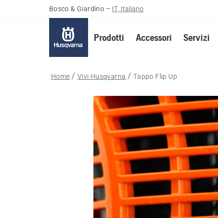
Bosco & Giardino
–
IT, Italiano
Prodotti
Accessori
Servizi
Home
Vivi Husqvarna
Tappo Flip Up