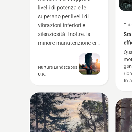
livelli di potenza e le
superano per livelli di
vibrazioni inferiori e
Tuto
Sra
silenziosità. Inoltre, la
eff
minore manutenzione ci
sug
permette di risparmiare
Qua
mot
denaro ed essere più
gen
Nurture Landscapes
operativi.
ric
U.K.
In a
app
tec