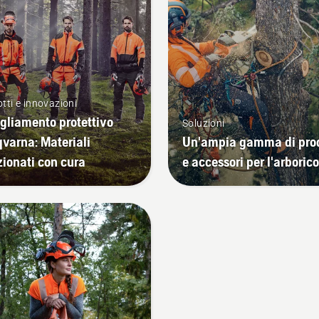
tti e innovazioni
gliamento protettivo
Soluzioni
varna: Materiali
Un'ampia gamma di prod
zionati con cura
e accessori per l'arborico