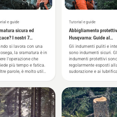
rial e guide
Tutorial e guide
matura sicura ed
Abbigliamento protetti
icace? I nostri 7
Husqvarna: Guide al
gerimenti.
lavaggio e alla riparazi
ndo si lavora con una
Gli indumenti puliti e int
osega, la sramatura è in
sono indumenti sicuri. Gl
ere l'operazione che
indumenti protettivi son
hiede più tempo e fatica.
regolarmente esposti all
ltre parole, è molto utile
sudorazione e ai lubrifica
rendere una buona
nonché a sostanze che
nica.
possono raggiungere lo
strato protettivo e ridurn
funzione.