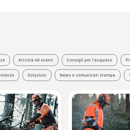
nte
Attività ed eventi
Consigli per l'acquisto
Pr
onianze
Soluzioni
News e comunicati stampa