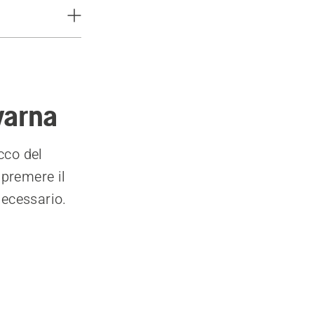
varna
cco del
 premere il
necessario.