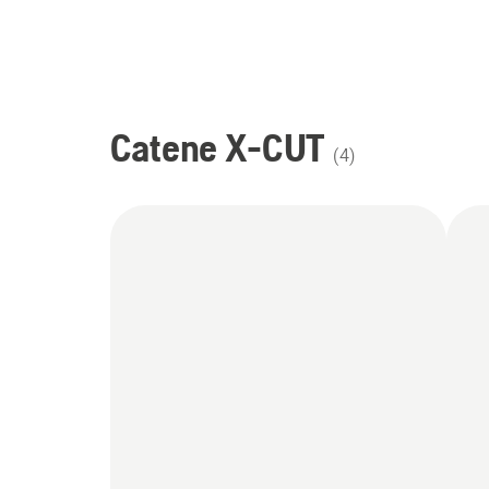
Catene X-CUT
(
4
)