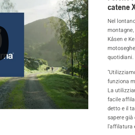
catene 
Nel lontano
montagne, i
Kåsen e Ken
motoseghe 
quotidiani.
"Utilizzia
funziona m
La utilizzi
facile affi
detto e il 
sapere già 
l'affilatura