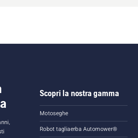
a
Scopri la nostra gamma
ia
Motoseghe
anni,
Robot tagliaerba Automower®
ti