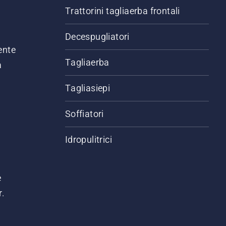
Trattorini tagliaerba frontali
,
Decespugliatori
ente
Tagliaerba
a
Tagliasiepi
Soffiatori
Idropulitrici
e
r.