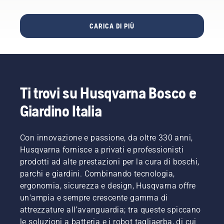
più
l'uso
ruotarlo
minore
tempo e
della
manualmente
fatica. In
motosega.
manutenzione
CARICA DI PIÙ
o con
altre
ci
l'aiuto un
parole, è
permette
cacciavite,
molto
se
di
utile
necessario.
risparmiare
apprendere
una
denaro
Ti trovi su Husqvarna Bosco e
buona
ed
tecnica.
Giardino Italia
essere
più
operativi.
Con innovazione e passione, da oltre 330 anni,
Husqvarna fornisce a privati e professionisti
prodotti ad alte prestazioni per la cura di boschi,
parchi e giardini. Combinando tecnologia,
ergonomia, sicurezza e design, Husqvarna offre
un'ampia e sempre crescente gamma di
attrezzature all’avanguardia; tra queste spiccano
le soluzioni a batteria e i robot tagliaerba, di cui