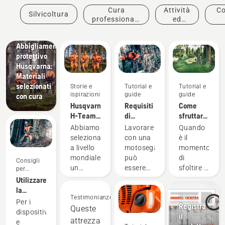
Cura
Attività
Co
Silvicoltura
professionale
ed
Prodotti e
delle piante
eventi
l'a
innovazioni
Abbigliamento
protettivo
Husqvarna:
Materiali
selezionati
Storie e
Tutorial e
Tutorial e
ispirazioni
guide
guide
con cura
Husqvarna
Requisiti
Come
H-Team -
di
sfruttare
Gli
sicurezza
al
Abbiamo
Lavorare
Quando
ambasciatori
delle
massimo
selezionato
con una
è il
motoseghe
il tuo
a livello
motosega
momento
decespugliato
mondiale
può
di
Consigli
un
essere
sfoltire il
per
l'acquisto
gruppo
pericoloso,
giardino,
Utilizzare
di
ma
un
la
Servizi
ambasciatori
Testimonianze
seguendo
decespugliato
motosega
Per i
Registra
rispettabili
Queste
alcuni
è lo
in
dispositivi
il
e
suggerimenti
strumento
sicurezza:
attrezzature
e