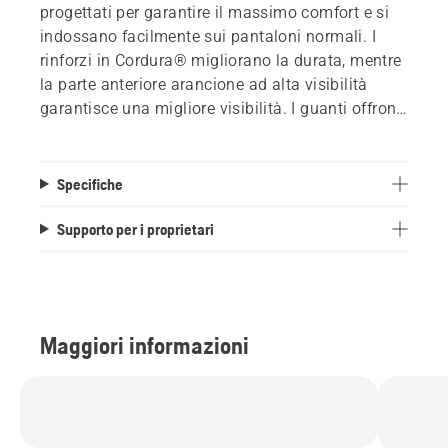
progettati per garantire il massimo comfort e si
indossano facilmente sui pantaloni normali. I
rinforzi in Cordura® migliorano la durata, mentre
la parte anteriore arancione ad alta visibilità
garantisce una migliore visibilità. I guanti offrono
protezione dalla sega sulla mano sinistra, palmi
in pelle di capra resistente, dito indice per touch e
comodi polsini in maglia. Il comodo elmetto è
Specifiche
dotato di una cinghia a 6 punti, una visiera per
una visuale più chiara e una protezione
Supporto per i proprietari
auricolare ergonomica. I gambali sono di taglia
media, i guanti di taglia 10, e l’elmetto offre una
regolazione della taglia.
Maggiori informazioni