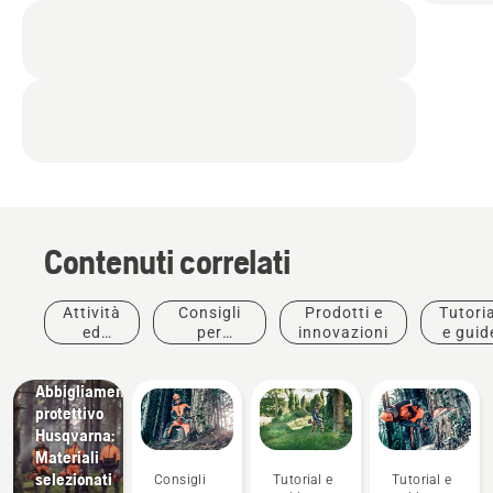
Contenuti correlati
Attività
Consigli
Prodotti e
Tutoria
ed
per
innovazioni
e guid
Prodotti e
eventi
l'acquisto
innovazioni
Abbigliamento
protettivo
Husqvarna:
Materiali
selezionati
Consigli
Tutorial e
Tutorial e