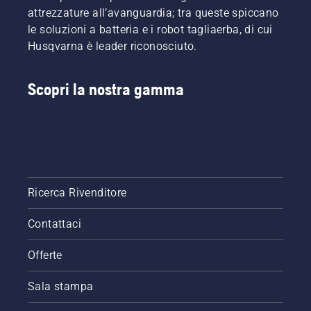
utenti
in
attrezzature all’avanguardia; tra queste spiccano
più
questo
le soluzioni a batteria e i robot tagliaerba, di cui
esigenti.
compito,
Husqvarna è leader riconosciuto.
abbiamo
messo
insieme
Scopri la nostra gamma
8
consigli
utili
questa
semplice
guida
alla
potatura
Ricerca Rivenditore
degli
alberi.
Contattaci
Offerte
Sala stampa