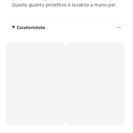
Questo guanto protettivo è lavabile a mano per
rimanere fresco più a lungo.
Conforme alla norma EN 388:2016. Taglia
8,9,10,12.
Caratteristiche