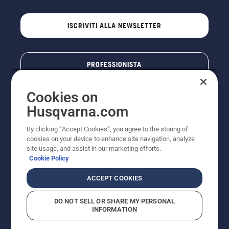
ISCRIVITI ALLA NEWSLETTER
PROFESSIONISTA
Cookies on
Husqvarna.com
By clicking “Accept Cookies”, you agree to the storing of
cookies on your device to enhance site navigation, analyze
site usage, and assist in our marketing efforts.
Cookie Policy
© Husqvarna AB (publ). Tutti i diritti riservati. I prezzi
ACCEPT COOKIES
pubblicati si intendono raccomandati e arrotondati, non
impegnativi, comprensivi di I.V.A. vigente. FERCAD SpA
DO NOT SELL OR SHARE MY PERSONAL
- Via Retrone, 49 - 36077 Altavilla Vic. (VI) - Capitale
INFORMATION
Sociale € 2.000.000 int. vers. P.I. e C.F. 01252490246 -
REA 154821 - Società Unipersonale - Soggetta alla