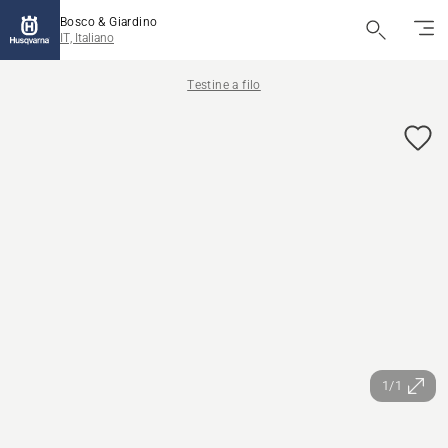
Bosco & Giardino
IT, Italiano
Testine a filo
1/1