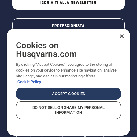
ISCRIVITI ALLA NEWSLETTER
PROFESSIONISTA
Cookies on
Husqvarna.com
By clicking “Accept Cookies”, you agree to the storing of
cookies on your device to enhance site navigation, analyze
site usage, and assist in our marketing efforts.
Cookie Policy
© Husqvarna AB (publ). Tutti i diritti riservati. I prezzi
ACCEPT COOKIES
pubblicati si intendono raccomandati e arrotondati, non
impegnativi, comprensivi di I.V.A. vigente. FERCAD SpA
DO NOT SELL OR SHARE MY PERSONAL
- Via Retrone, 49 - 36077 Altavilla Vic. (VI) - Capitale
INFORMATION
Sociale € 2.000.000 int. vers. P.I. e C.F. 01252490246 -
REA 154821 - Società Unipersonale - Soggetta alla
Direzione e al Coordinamento di FERMAR SpA
Informativa sui cookie
Termini di utilizzo