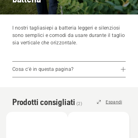
I nostri tagliasiepi a batteria leggeri e silenziosi
sono semplici e comodi da usare durante il taglio
sia verticale che orizzontale.
Cosa c'è in questa pagina?
Prodotti consigliati
Servizi
Prodotti consigliati
Accessori
Espandi
(
2
)
Cerca rivenditore