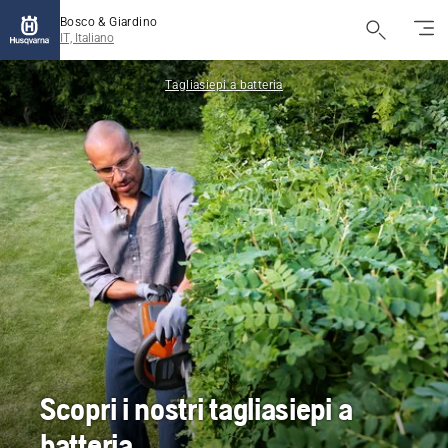
Bosco & Giardino
IT, Italiano
Tagliasiepi a batteria
Scopri i nostri tagliasiepi a
batteria