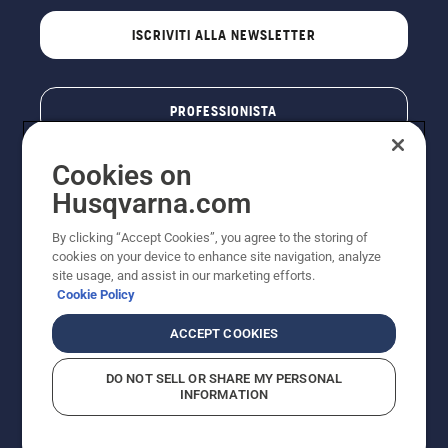
ISCRIVITI ALLA NEWSLETTER
PROFESSIONISTA
Cookies on
Husqvarna.com
By clicking “Accept Cookies”, you agree to the storing of
cookies on your device to enhance site navigation, analyze
site usage, and assist in our marketing efforts.
Cookie Policy
© Husqvarna AB (publ). Tutti i diritti riservati. I prezzi
ACCEPT COOKIES
pubblicati si intendono raccomandati e arrotondati, non
impegnativi, comprensivi di I.V.A. vigente. FERCAD SpA
DO NOT SELL OR SHARE MY PERSONAL
- Via Retrone, 49 - 36077 Altavilla Vic. (VI) - Capitale
INFORMATION
Sociale € 2.000.000 int. vers. P.I. e C.F. 01252490246 -
REA 154821 - Società Unipersonale - Soggetta alla
Direzione e al Coordinamento di FERMAR SpA