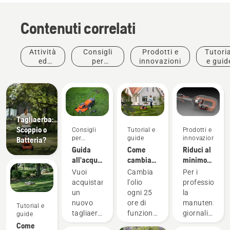
Contenuti correlati
Attività
Consigli
Prodotti e
Tutoria
ed
per
innovazioni
e guid
eventi
l'acquisto
Tagliaerba:
Scoppio o
Consigli
Tutorial e
Prodotti e
per
guide
innovazioni
Batteria?
l'acquisto
Guida
Come
Riduci al
all'acquisto:
cambiare
minimo
I
l'olio nel
la
Vuoi
Cambia
Per i
tagliaerba
tagliaerba
manutenzione
acquistare
l'olio
professionisti
Husqvarna
con i
un
ogni 25
la
prodotti a
nuovo
ore di
manutenzion
Tutorial e
batteria.
tagliaerba?
funzionamento
giornaliera
guide
I primi
o ogni
del
Come