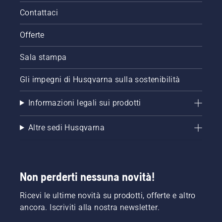
prima
Contattaci
un'occhiata
ai nostri
consigli
Offerte
essenziali
per tutta
Sala stampa
la
stagione,
Gli impegni di Husqvarna sulla sostenibilità
ti
saranno
Informazioni legali sui prodotti
utili per
mantenere
un prato
Altre sedi Husqvarna
sano e
rigoglioso.
Non perderti nessuna novità!
Ricevi le ultime novità su prodotti, offerte e altro
ancora. Iscriviti alla nostra newsletter.