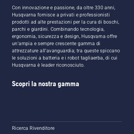
cura del
possibile.
Con innovazione e passione, da oltre 330 anni,
tuo
Per farti
Husqvarna fornisce a privati e professionisti
prato al
entrare
prodotti ad alte prestazioni per la cura di boschi,
meglio
nello
parchi e giardini. Combinando tecnologia,
nel
spirito,
periodo
dai
ergonomia, sicurezza e design, Husqvarna offre
autunnale,
prima
un'ampia e sempre crescente gamma di
che ti
un'occhiata
attrezzature all’avanguardia; tra queste spiccano
aiuteranno
ai nostri
le soluzioni a batteria e i robot tagliaerba, di cui
a creare
consigli
Husqvarna è leader riconosciuto.
le basi
essenziali
per un
per tutta
prato
la
Scopri la nostra gamma
perfetto
stagione,
per
ti
l'anno a
saranno
venire.
utili per
Per farti
mantenere
entrare
un prato
nello
sempre
spirito,
sano e
Ricerca Rivenditore
dai
rigoglioso.