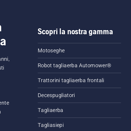
a
Scopri la nostra gamma
ia
Motoseghe
anni,
Robot tagliaerba Automower®
ti
Trattorini tagliaerba frontali
,
Decespugliatori
ente
Tagliaerba
a
Tagliasiepi