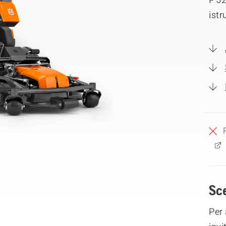
istr
Sce
Per 