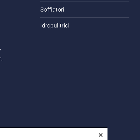
Soffiatori
Idropulitrici
e
r.