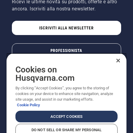
Ricevi le ultime novità su prodotti, offerte e altro
ancora. Iscriviti alla nostra newsletter.
ISCRIVITI ALLA NEWSLETTER
PROFESSIONISTA
Cookies on
Husqvarna.com
By clicking “Accept Cookies”, you agree to the storing of
cookies on your device to enhance site navigation, analyze
site usage, and assist in our marketing efforts.
Cookie Policy
© Husqvarna AB (publ). Tutti i diritti riservati. I prezzi
ACCEPT COOKIES
pubblicati si intendono raccomandati e arrotondati, non
impegnativi, comprensivi di I.V.A. vigente. FERCAD SpA
DO NOT SELL OR SHARE MY PERSONAL
- Via Retrone, 49 - 36077 Altavilla Vic. (VI) - Capitale