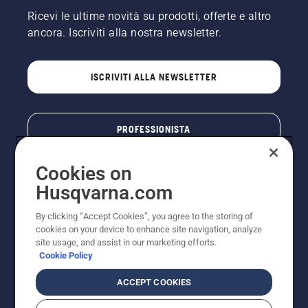
Ricevi le ultime novità su prodotti, offerte e altro
ancora. Iscriviti alla nostra newsletter.
ISCRIVITI ALLA NEWSLETTER
PROFESSIONISTA
Cookies on
Husqvarna.com
By clicking “Accept Cookies”, you agree to the storing of
cookies on your device to enhance site navigation, analyze
site usage, and assist in our marketing efforts.
Cookie Policy
© Husqvarna AB (publ). Tutti i diritti riservati. I prezzi
ACCEPT COOKIES
pubblicati si intendono raccomandati e arrotondati, non
impegnativi, comprensivi di I.V.A. vigente. FERCAD SpA