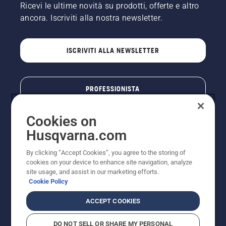
Ricevi le ultime novità su prodotti, offerte e altro
ancora. Iscriviti alla nostra newsletter.
ISCRIVITI ALLA NEWSLETTER
PROFESSIONISTA
Cookies on
Husqvarna.com
By clicking “Accept Cookies”, you agree to the storing of
cookies on your device to enhance site navigation, analyze
site usage, and assist in our marketing efforts.
Cookie Policy
© Husqvarna AB (publ). Tutti i diritti riservati. I prezzi
ACCEPT COOKIES
pubblicati si intendono raccomandati e arrotondati, non
impegnativi, comprensivi di I.V.A. vigente. FERCAD SpA
DO NOT SELL OR SHARE MY PERSONAL