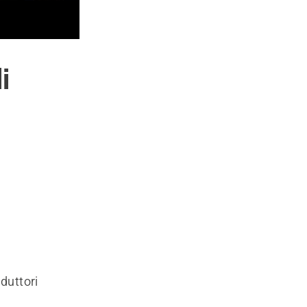
i
duttori