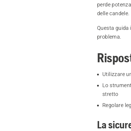
perde potenza,
delle candele.
Questa guida i
problema.
Rispos
Utilizzare u
Lo strument
stretto
Regolare le
La sicur