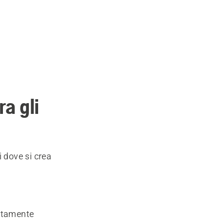
a gli
i dove si crea
ettamente