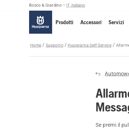
Bosco & Giardino
–
IT, Italiano
Prodotti
Accessori
Servizi
Home
Supporto
Husqvarna Self-Service
Allarm
Automow
Allarm
Messag
Se premi il p