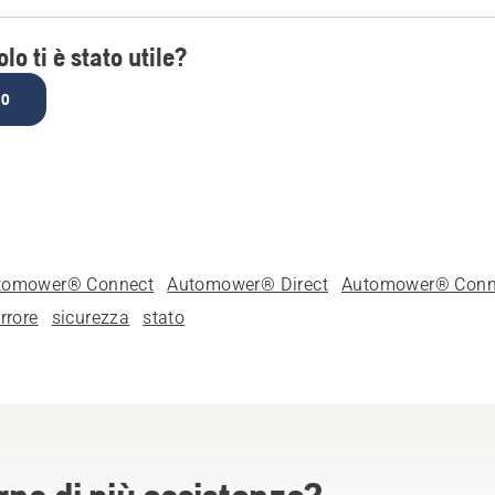
lo ti è stato utile?
NO
tomower® Connect
Automower® Direct
Automower® Con
rrore
sicurezza
stato