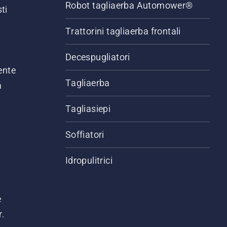
Robot tagliaerba Automower®
ti
Trattorini tagliaerba frontali
,
Decespugliatori
ente
Tagliaerba
a
Tagliasiepi
Soffiatori
Idropulitrici
e
r.