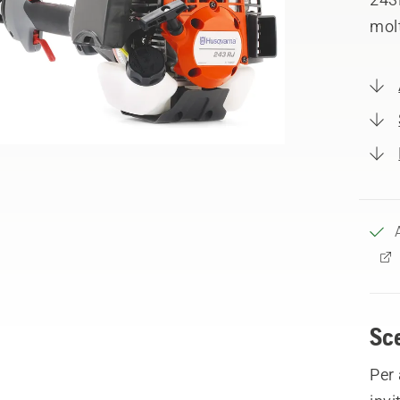
molt
Sce
Per 