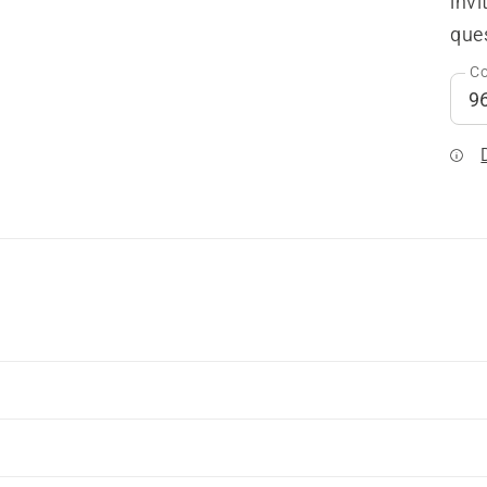
invi
que
Co