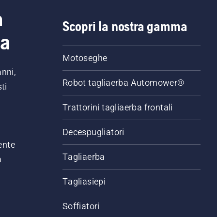
a
Scopri la nostra gamma
ia
Motoseghe
anni,
Robot tagliaerba Automower®
ti
Trattorini tagliaerba frontali
,
Decespugliatori
ente
Tagliaerba
a
Tagliasiepi
Soffiatori