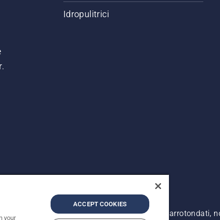
Idropulitrici
e
r.
ACCEPT COOKIES
. I prezzi pubblicati si intendono raccomandati e arrotondati, 
n your