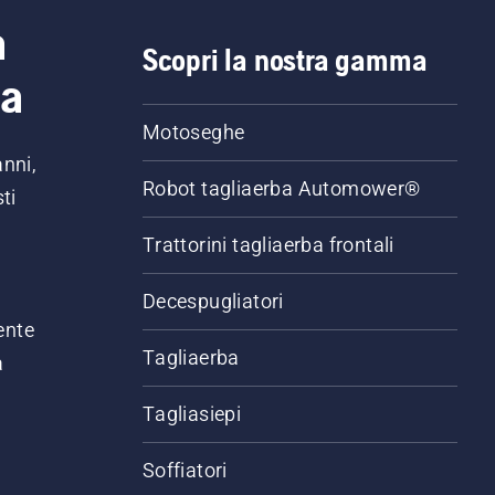
a
Scopri la nostra gamma
ia
Motoseghe
anni,
Robot tagliaerba Automower®
ti
Trattorini tagliaerba frontali
,
Decespugliatori
ente
Tagliaerba
a
Tagliasiepi
Soffiatori