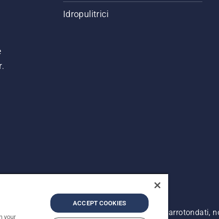
Idropulitrici
e
r.
ACCEPT COOKIES
. I prezzi pubblicati si intendono raccomandati e arrotondati, 
n your