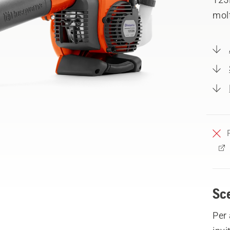
molt
Sce
Per 