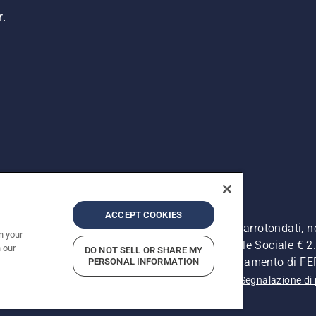
r.
ACCEPT COOKIES
. I prezzi pubblicati si intendono raccomandati e arrotondati, 
n your
Retrone, 49 - 36077 Altavilla Vic. (VI) - Capitale Sociale € 2.0
 our
DO NOT SELL OR SHARE MY
ersonale - Soggetta alla Direzione e al Coordinamento di 
PERSONAL INFORMATION
 sulla privacy
Informativa sulla privacy
Riferimenti
Segnalazione di 