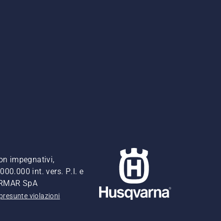
non impegnativi,
00.000 int. vers. P.I. e
FERMAR SpA
presunte violazioni