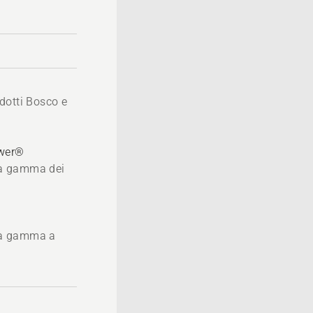
dotti Bosco e
ower®
 la gamma dei
®
 la gamma a