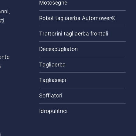
Motoseghe
anni,
Robot tagliaerba Automower®
ti
Trattorini tagliaerba frontali
,
Decespugliatori
ente
Tagliaerba
a
Tagliasiepi
Soffiatori
Idropulitrici
e