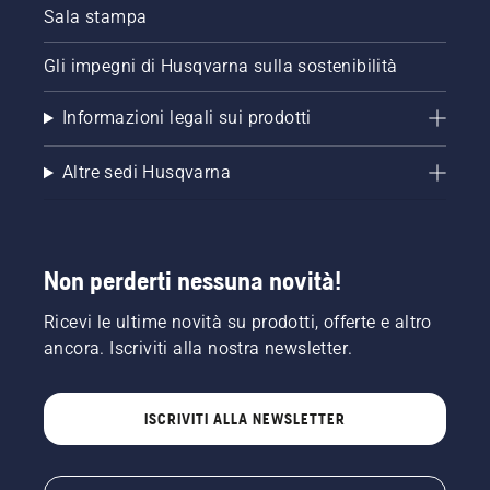
quando
Sala stampa
si
tagliano
Gli impegni di Husqvarna sulla sostenibilità
rami più
spessi.
Informazioni legali sui prodotti
Quindi,
esegui
un taglio
Altre sedi Husqvarna
dall'alto
leggermente
più
vicino al
tronco.
Non perderti nessuna novità!
Infine
taglia il
Ricevi le ultime novità su prodotti, offerte e altro
ceppo
ancora. Iscriviti alla nostra newsletter.
vicino al
tronco
ISCRIVITI ALLA NEWSLETTER