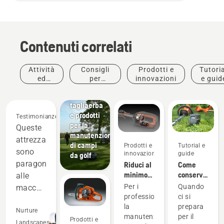
Contenuti correlati
Attività
Consigli
Prodotti e
Tutoria
Campi da
ed
per
innovazioni
e guid
Golf
eventi
l'acquisto
Robot
tagliaerba
e prodotti
Testimonianze
per la
Queste
manutenzione
attrezzature
di campi
Prodotti e
Tutorial e
sono
innovazioni
guide
da golf
paragonabili
Riduci al
Come
minimo
conservare
alle
la
la
Per i
Quando
macchine
manutenzione
batteria
professionisti,
ci si
a
con i
Husqvarna
la
prepara
scoppio
Nurture
prodotti a
in
manutenzione
per il
Prodotti e
a livelli
Landscapes