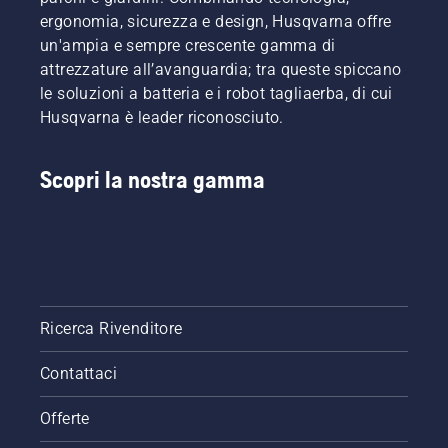
primo
delle
ergonomia, sicurezza e design, Husqvarna offre
luogo
emissioni
un'ampia e sempre crescente gamma di
dovresti
di
attrezzature all’avanguardia; tra queste spiccano
fare un
scarico.
le soluzioni a batteria e i robot tagliaerba, di cui
taglio
Husqvarna è leader riconosciuto.
corto ad
una
breve
Scopri la nostra gamma
distanza
dal
tronco
dalla
parte
inferiore
del
ramo. In
Ricerca Rivenditore
questo
modo si
Contattaci
eviterà il
blocco
della
Offerte
barra