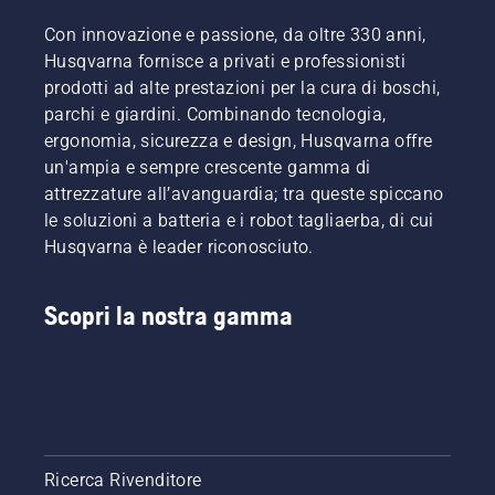
montaggio
del
Con innovazione e passione, da oltre 330 anni,
piatto di
Husqvarna fornisce a privati e professionisti
taglio o
prodotti ad alte prestazioni per la cura di boschi,
dell'accessorio
parchi e giardini. Combinando tecnologia,
sul
ergonomia, sicurezza e design, Husqvarna offre
tagliaerba
è
un'ampia e sempre crescente gamma di
semplice
attrezzature all’avanguardia; tra queste spiccano
e
le soluzioni a batteria e i robot tagliaerba, di cui
richiede
Husqvarna è leader riconosciuto.
solo
pochi
minuti.
Scopri la nostra gamma
Avvertenza!
Indossare
occhiali
protettivi
durante
il
montaggio
del
Ricerca Rivenditore