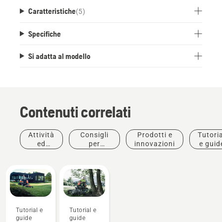
Caratteristiche
(
5
)
Specifiche
Si adatta al modello
Contenuti correlati
Attività
Consigli
Prodotti e
Tutoria
ed
per
innovazioni
e guid
eventi
l'acquisto
Tutorial e
Tutorial e
guide
guide