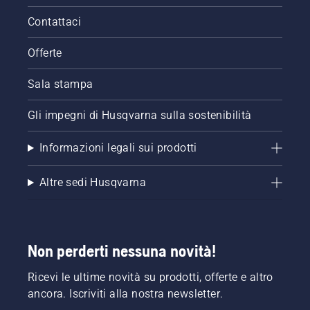
gruppo
di taglio.
Contattaci
La molla
che
Offerte
tende la
cinghia
Sala stampa
può
rompersi
e
Gli impegni di Husqvarna sulla sostenibilità
causare
gravi
Informazioni legali sui prodotti
lesioni.
Altre sedi Husqvarna
Non perderti nessuna novità!
Ricevi le ultime novità su prodotti, offerte e altro
ancora. Iscriviti alla nostra newsletter.