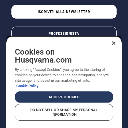
ISCRIVITI ALLA NEWSLETTER
PROFESSIONISTA
Cookies on
Husqvarna.com
By clicking “Accept Cookies”, you agree to the storing of
cookies on your device to enhance site navigation, analyze
site usage, and assist in our marketing efforts.
Cookie Policy
© Husqvarna AB (publ). Tutti i diritti riservati. I prezzi
ACCEPT COOKIES
pubblicati si intendono raccomandati e arrotondati, non
impegnativi, comprensivi di I.V.A. vigente. FERCAD SpA
DO NOT SELL OR SHARE MY PERSONAL
- Via Retrone, 49 - 36077 Altavilla Vic. (VI) - Capitale
INFORMATION
Sociale € 2.000.000 int. vers. P.I. e C.F. 01252490246 -
REA 154821 - Società Unipersonale - Soggetta alla