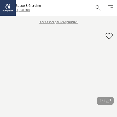
Bosco & Giardino
IT, Italiano
Accessori per idropulitrici
1/1