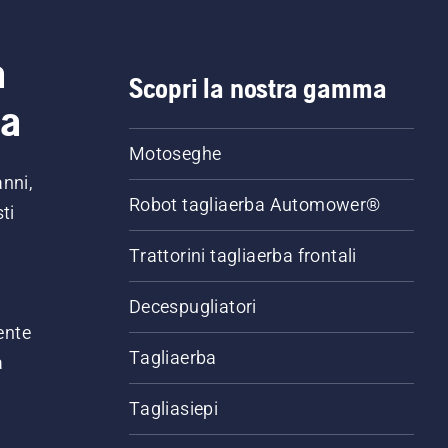
a
Scopri la nostra gamma
ia
Motoseghe
anni,
Robot tagliaerba Automower®
ti
Trattorini tagliaerba frontali
,
Decespugliatori
ente
Tagliaerba
a
Tagliasiepi