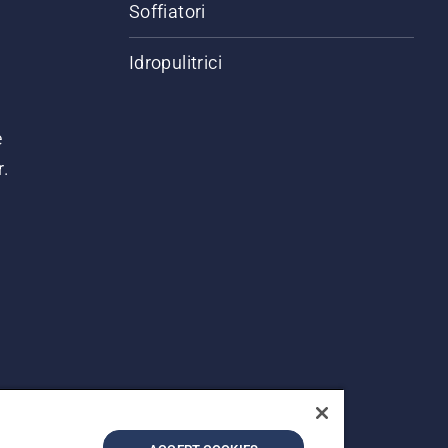
Soffiatori
Idropulitrici
e
r.