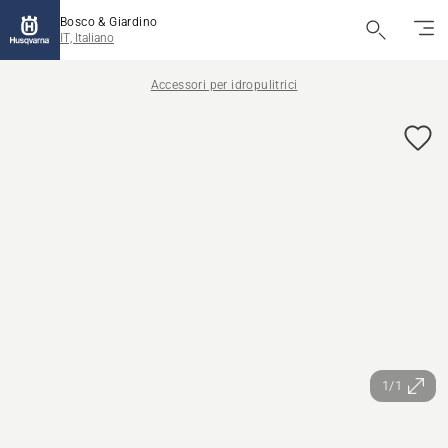
Bosco & Giardino
IT, Italiano
Accessori per idropulitrici
1/1