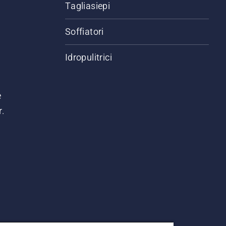
Tagliasiepi
Soffiatori
Idropulitrici
e
r.