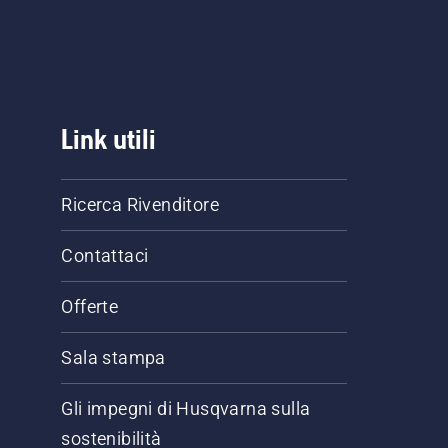
a
e il
a
nco
Link utili
nco
Ricerca Rivenditore
Contattaci
Offerte
Sala stampa
Gli impegni di Husqvarna sulla
sostenibilità