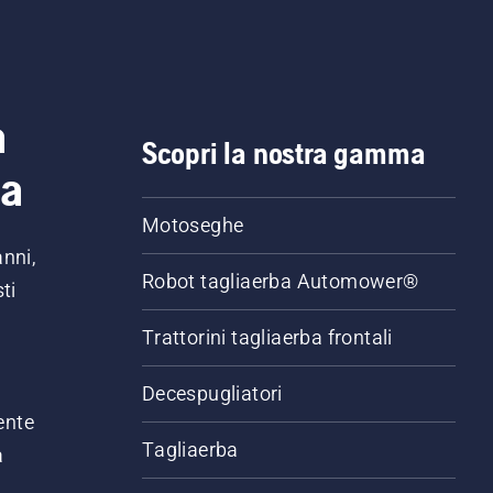
livello dell'olio. Avviare l
motosega e accertarsi ch
freno della catena sia
disinserito. Far girare il
motore della motosega 
a
pochi centimetri dal tro
Scopri la nostra gamma
dell'albero. L'olio sul tro
ia
indica che il sistema di
lubrificazione funziona.
Motoseghe
anni,
Robot tagliaerba Automower®
ti
Trattorini tagliaerba frontali
,
Decespugliatori
ente
Tagliaerba
a