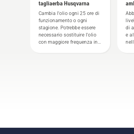
tagliaerba Husqvarna
amb
Cambia l'olio ogni 25 ore di
Abb
funzionamento o ogni
liv
stagione. Potrebbe essere
di 
necessario sostituire l'olio
e a
con maggiore frequenza in
nel
ambienti polverosi e
cura
sporchi. Esistono due modi
pae
per scaricare l'olio, entrambi
il 
mostrati in questo video.
i no