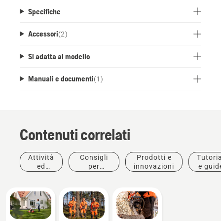
rendendo il motore facile da avviare anche dopo
Specifiche
lunghi periodi di inutilizzo.
Accessori
(
2
)
Si adatta al modello
Manuali e documenti
(
1
)
Contenuti correlati
Attività
Consigli
Prodotti e
Tutoria
ed
per
innovazioni
e guid
eventi
l'acquisto