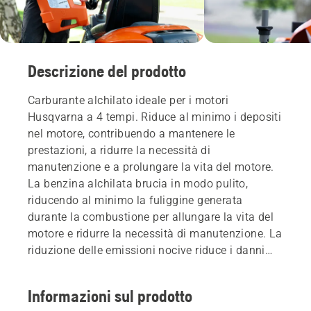
Descrizione del prodotto
Carburante alchilato ideale per i motori
Husqvarna a 4 tempi. Riduce al minimo i depositi
nel motore, contribuendo a mantenere le
prestazioni, a ridurre la necessità di
manutenzione e a prolungare la vita del motore.
La benzina alchilata brucia in modo pulito,
riducendo al minimo la fuliggine generata
durante la combustione per allungare la vita del
motore e ridurre la necessità di manutenzione. La
riduzione delle emissioni nocive riduce i danni
all'ambiente, aumenta la produttività e crea un
ambiente di lavoro più sano. La lunga durata di
Informazioni sul prodotto
conservazione non comporta un calo di qualità,