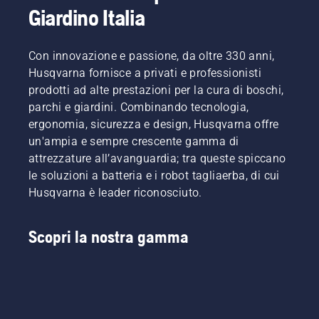
Giardino Italia
sporchi.
relativi
intorno
Esistono
paesi.
alla
due
Sono
barra
modi per
Con innovazione e passione, da oltre 330 anni,
loro a
senza
scaricare
comporre
attrito.
Husqvarna fornisce a privati e professionisti
l'olio,
il nostro
Ciò
prodotti ad alte prestazioni per la cura di boschi,
entrambi
H-team.
prolunga
parchi e giardini. Combinando tecnologia,
mostrati
E sono
la durata
ergonomia, sicurezza e design, Husqvarna offre
in
loro i
di barra
questo
un'ampia e sempre crescente gamma di
nostri
e
video.
utenti
catena.
attrezzature all’avanguardia; tra queste spiccano
più
Seguire
le soluzioni a batteria e i robot tagliaerba, di cui
esigenti.
le
Husqvarna è leader riconosciuto.
istruzioni
contenute
in
Scopri la nostra gamma
questo
breve
video per
imparare
come
verificare