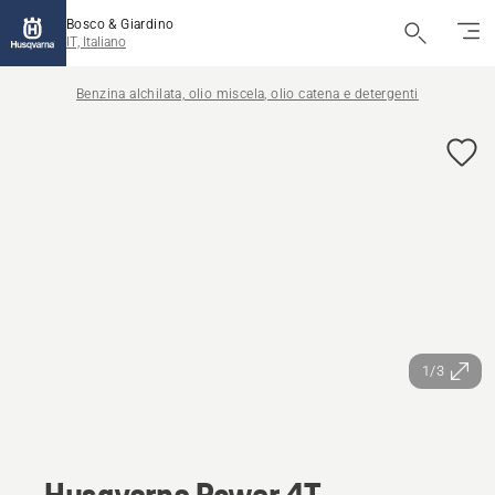
Bosco & Giardino
IT, Italiano
Benzina alchilata, olio miscela, olio catena e detergenti
1/3
Husqvarna Power 4T