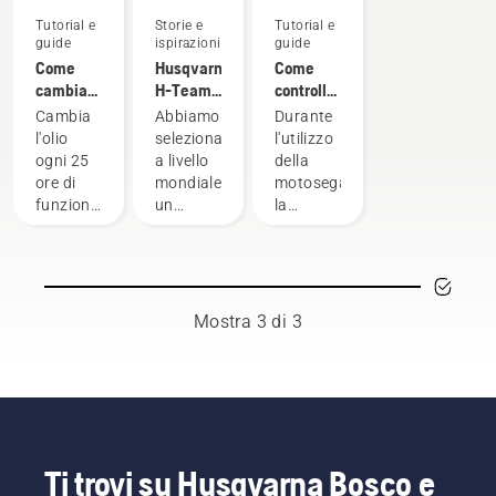
Tutorial e
Storie e
Tutorial e
guide
ispirazioni
guide
Come
Husqvarna
Come
cambiare
H-Team -
controllare
l'olio nel
Gli
la
Cambia
Abbiamo
Durante
tagliaerba
ambasciatori
corretta
l'olio
selezionato
l'utilizzo
Husqvarna
lubrificazione
ogni 25
a livello
della
della
ore di
mondiale
motosega,
catena
funzionamento
un
la
sulla
o ogni
gruppo
lubrificazione
motosega
stagione.
di
della
Potrebbe
ambasciatori
catena è
essere
rispettabili
importante
necessario
e
per
Mostra 3 di 3
sostituire
altamente
evitarne
l'olio con
qualificati
il
maggiore
nell'ambito
surriscaldamento
frequenza
forestale
durante
in
e della
il taglio e
ambienti
cura dei
garantire
polverosi
parchi
che si
Ti trovi su Husqvarna Bosco e
e
dei
muova