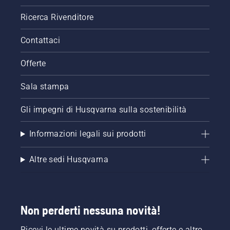
il
corretto
Ricerca Rivenditore
funzionamento
del
Contattaci
sistema
di
Offerte
lubrificazione
della
Sala stampa
catena
per
motosega.
Gli impegni di Husqvarna sulla sostenibilità
Controllare
prima di
Informazioni legali sui prodotti
tutto il
livello
Altre sedi Husqvarna
dell'olio.
Avviare
la
motosega
e
Non perderti nessuna novità!
accertarsi
che il
Ricevi le ultime novità su prodotti, offerte e altro