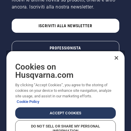
freno
della
ancora. Iscriviti alla nostra newsletter.
catena
sia
disinserito.
ISCRIVITI ALLA NEWSLETTER
Far
girare il
motore
della
PROFESSIONISTA
motosega
a pochi
Cookies on
centimetri
dal
Husqvarna.com
tronco
dell'albero.
By clicking “Accept Cookies”, you agree to the storing of
L'olio sul
cookies on your device to enhance site navigation, analyze
tronco
site usage, and assist in our marketing efforts.
indica
Cookie Policy
che il
© Husqvarna AB (publ). Tutti i diritti riservati. I prezzi
sistema
ACCEPT COOKIES
pubblicati si intendono raccomandati e arrotondati, non
di
impegnativi, comprensivi di I.V.A. vigente. FERCAD SpA
lubrificazione
DO NOT SELL OR SHARE MY PERSONAL
- Via Retrone, 49 - 36077 Altavilla Vic. (VI) - Capitale
funziona.
INFORMATION