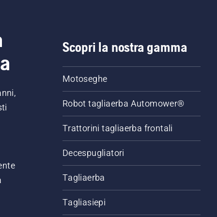
a
Scopri la nostra gamma
ia
Motoseghe
anni,
Robot tagliaerba Automower®
ti
Trattorini tagliaerba frontali
,
Decespugliatori
ente
Tagliaerba
a
Tagliasiepi