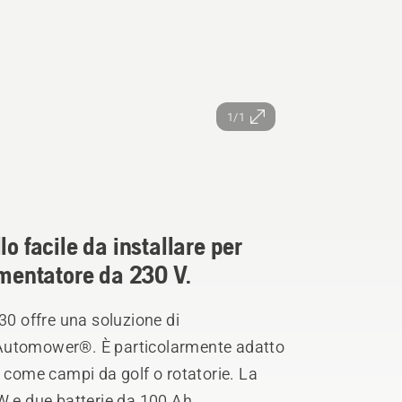
1/1
o facile da installare per
entatore da 230 V.
30 offre una soluzione di
 Automower®. È particolarmente adatto
sa, come campi da golf o rotatorie. La
W e due batterie da 100 Ah,