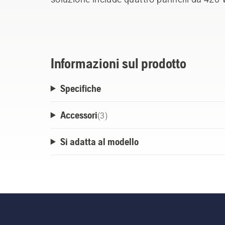
consentendo fino a 24 ore di funzionament
necessità di fissaggio a terra, l'installazio
esigenze di manutenzione sono minime. Pe
per il proprio Automower®, fare riferiment
Informazioni sul prodotto
specifiche riportate di seguito.
Specifiche
Accessori
(
3
)
Si adatta al modello