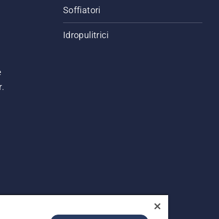
Soffiatori
Idropulitrici
e
r.