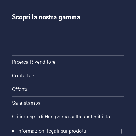
video su
fino
come
all’accensione
Scopri la nostra gamma
affilare e
del
mantenere
motore.
una
Seguendo
lama per
questa
erba.
procedura,
il
decespugliatore
Husqvarna
Ricerca Rivenditore
risulta
molto
Contattaci
facile da
avviare.
Offerte
Sala stampa
Gli impegni di Husqvarna sulla sostenibilità
Informazioni legali sui prodotti