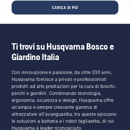
attivare
sufficiente
notevolmente
il
CARICA DI PIÙ
un
ridotto.
comando
trimmer
dell'aria
dotato di
e tirare il
filo di
cavo di
taglio in
avviamento
nylon.
fino
Ti trovi su Husqvarna Bosco e
Una
all'accensione
lama per
del
Giardino Italia
erba
motore.
taglia
Disattivare
facilmente
il
Con innovazione e passione, da oltre 330 anni,
erba
comando
Husqvarna fornisce a privati e professionisti
spessa
dell’aria
prodotti ad alte prestazioni per la cura di boschi,
in modo
quando
parchi e giardini. Combinando tecnologia,
più
il motore
rapido
si
ergonomia, sicurezza e design, Husqvarna offre
ed
arresta e
un'ampia e sempre crescente gamma di
efficiente.
tirare
attrezzature all’avanguardia; tra queste spiccano
Guarda
nuovamente
le soluzioni a batteria e i robot tagliaerba, di cui
questo
il cavo di
Husqvarna è leader riconosciuto.
breve
avviamento