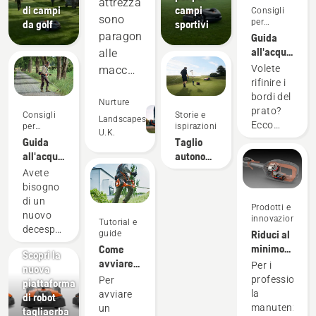
attrezzature
di campi
campi
Consigli
sono
per
da golf
sportivi
l'acquisto
paragonabili
Guida
all'acquisto:
alle
i
Volete
macchine
decespugliato
rifinire i
a
bordi del
scoppio
Nurture
prato?
Consigli
Storie e
a livelli
Landscapes
Ecco
per
ispirazioni
U.K.
di
l'acquisto
alcuni
Guida
Taglio
aspetti
potenza
all'acquisto:
autonomo:
da
I
I
e le
Avete
considerare
decespugliatori
Vantaggi
bisogno
superano
prima di
per i
di un
per
Prodotti e
acquistare
Greenkeeper
nuovo
innovazioni
livelli di
Tutorial e
un
Per
decespugliatore
Riduci al
guide
bordatore.
vibrazioni
professionisti
per
minimo
Come
Decespugliato
Scopri la
inferiori
ripulire
la
avviare il
Per i
multifunzione
nuova
un'area
e
manutenzione
decespugliatore
professionisti
Per
I
piattaforma
estesa di
silenziosità.
con i
a scoppio
la
avviare
numerosi
di robot
erba alta
prodotti a
Inoltre,
manutenzion
un
accessori
tagliaerba
o