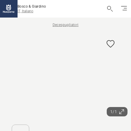
Bosco & Giardino
IT, Italiano
Decespugliatori
1/1