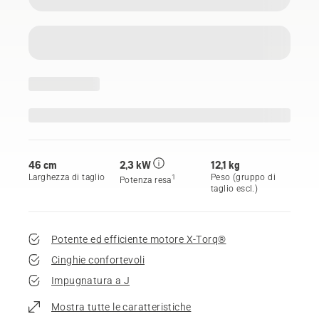
46 cm
2,3 kW
12,1 kg
Larghezza di taglio
Peso (gruppo di
1
Potenza resa
taglio escl.)
Potente ed efficiente motore X-Torq®
Cinghie confortevoli
Impugnatura a J
Mostra tutte le caratteristiche