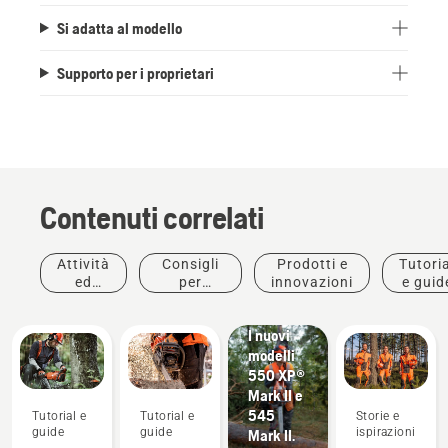
Si adatta al modello
Supporto per i proprietari
Contenuti correlati
Attività
Consigli
Prodotti e
Tutoria
Prodotti e
ed
per
innovazioni
e guid
innovazioni
eventi
l'acquisto
#Newchainsawgeneration.
I nuovi
modelli
550 XP®
Mark II e
545
Tutorial e
Tutorial e
Storie e
guide
guide
ispirazioni
Mark II.