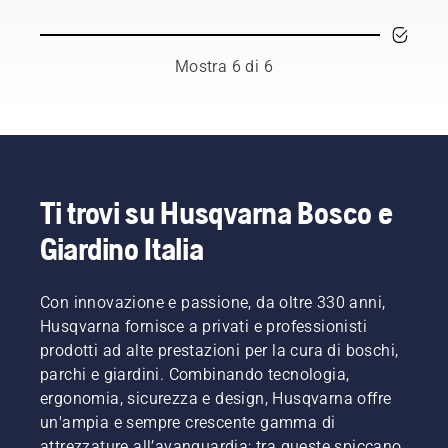
per
ma
in modo
barra
Sono
trovare
seguendo
più
senza
loro a
l'abbinamento
alcuni
efficace.
attrito.
comporre
perfetto
suggerimenti
Ciò
il nostro
Mostra 6 di 6
per la
di base
prolunga
H-team.
tua
potete
la durata
E sono
motosega
eliminare
di barra
loro i
Husqvarna.
le
e
nostri
insicurezze
catena.
utenti
e
Seguire
più
concentrarvi
le
esigenti.
Ti trovi su Husqvarna Bosco e
completamente
istruzioni
Giardino Italia
sul
contenute
vostro
in
lavoro.
questo
Con innovazione e passione, da oltre 330 anni,
breve
video per
Husqvarna fornisce a privati e professionisti
imparare
prodotti ad alte prestazioni per la cura di boschi,
come
parchi e giardini. Combinando tecnologia,
verificare
ergonomia, sicurezza e design, Husqvarna offre
il
un'ampia e sempre crescente gamma di
corretto
funzionamento
attrezzature all’avanguardia; tra queste spiccano