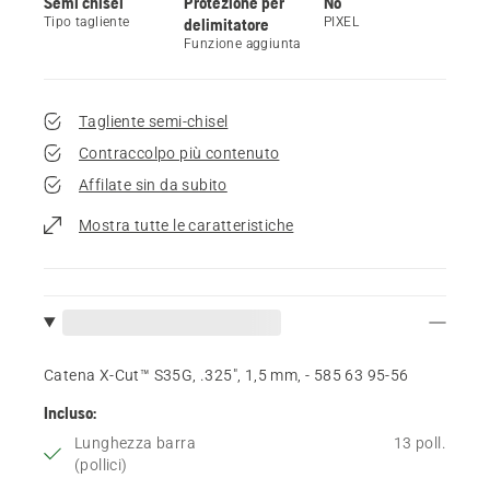
Semi chisel
Protezione per
No
Tipo tagliente
delimitatore
PIXEL
Funzione aggiunta
Tagliente semi-chisel
Contraccolpo più contenuto
Affilate sin da subito
Mostra tutte le caratteristiche
Catena X-Cut™ S35G, .325", 1,5 mm, - 585 63 95‑56
Incluso:
Lunghezza barra
13 poll.
(pollici)