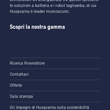
del
le soluzioni a batteria e i robot tagliaerba, di cui
sistema
Husqvarna è leader riconosciuto.
di
lubrificazione
della
Scopri la nostra gamma
catena
per
motosega.
Controllare
prima di
tutto il
livello
dell'olio.
Ricerca Rivenditore
Avviare
la
Contattaci
motosega
e
Offerte
accertarsi
che il
Sala stampa
freno
della
catena
Gli impegni di Husqvarna sulla sostenibilità