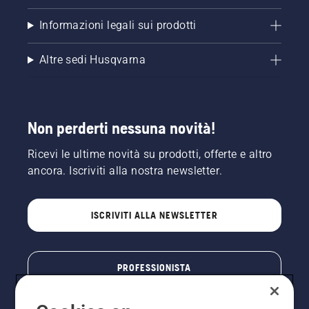
sia
disinserito.
Informazioni legali sui prodotti
Far
girare il
Altre sedi Husqvarna
motore
della
motosega
a pochi
centimetri
Non perderti nessuna novità!
dal
tronco
Ricevi le ultime novità su prodotti, offerte e altro
dell'albero.
L'olio sul
ancora. Iscriviti alla nostra newsletter.
tronco
indica
che il
ISCRIVITI ALLA NEWSLETTER
sistema
di
lubrificazione
funziona.
PROFESSIONISTA