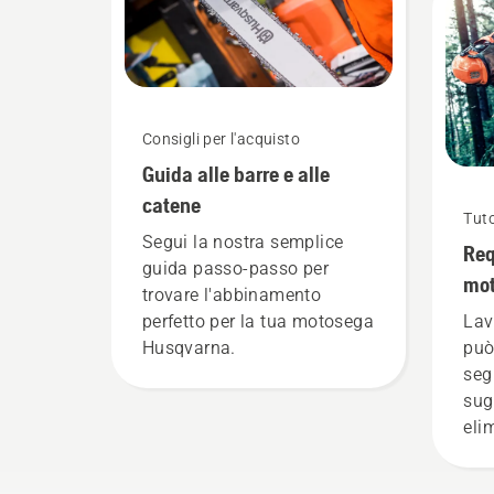
i no
Consigli per l'acquisto
Guida alle barre e alle
catene
Tuto
Segui la nostra semplice
Req
guida passo-passo per
mo
trovare l'abbinamento
perfetto per la tua motosega
Lav
Husqvarna.
può
seg
sug
eli
con
sul