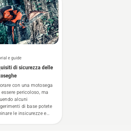
stri utenti più esigenti.
rial e guide
uisiti di sicurezza delle
toseghe
orare con una motosega
 essere pericoloso, ma
uendo alcuni
gerimenti di base potete
minare le insicurezze e
centrarvi completamente
 vostro lavoro.