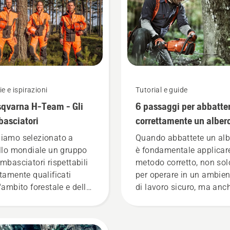
ie e ispirazioni
Tutorial e guide
qvarna H-Team - Gli
6 passaggi per abbatte
asciatori
correttamente un alber
iamo selezionato a
Quando abbattete un alb
ello mondiale un gruppo
è fondamentale applicare
ambasciatori rispettabili
metodo corretto, non sol
ltamente qualificati
per operare in un ambien
l'ambito forestale e della
di lavoro sicuro, ma anc
 dei parchi dei relativi
per procedere in modo p
si. Sono loro a comporre
efficace.
nostro H-team. E sono loro