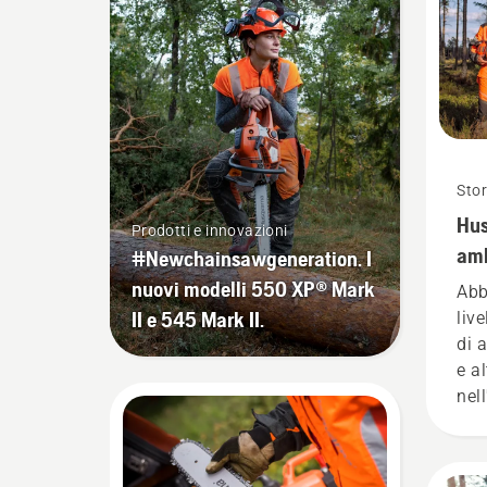
Stor
Hus
Prodotti e innovazioni
amb
#Newchainsawgeneration. I
nuovi modelli 550 XP® Mark
Abb
II e 545 Mark II.
liv
di 
e a
nel
cura
pae
il 