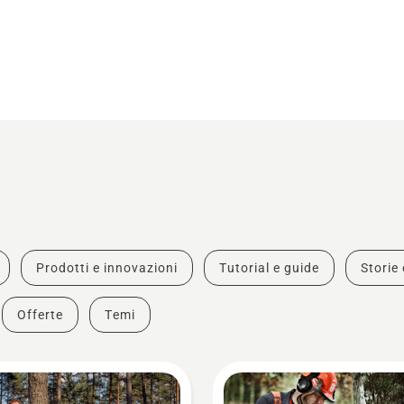
Prodotti e innovazioni
Tutorial e guide
Storie 
Offerte
Temi