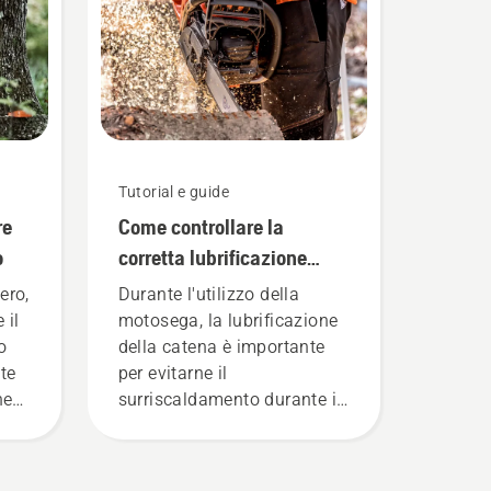
Tutorial e guide
re
Come controllare la
o
corretta lubrificazione
della catena sulla
ero,
Durante l'utilizzo della
motosega
 il
motosega, la lubrificazione
o
della catena è importante
te
per evitarne il
he
surriscaldamento durante il
iù
taglio e garantire che si
muova intorno alla barra
senza attrito. Ciò prolunga