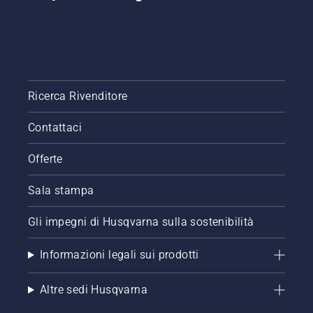
per
motosega.
Controllare
prima di
tutto il
livello
dell'olio.
Ricerca Rivenditore
Avviare
la
Contattaci
motosega
e
Offerte
accertarsi
che il
Sala stampa
freno
della
catena
Gli impegni di Husqvarna sulla sostenibilità
sia
disinserito.
Informazioni legali sui prodotti
Far
girare il
Altre sedi Husqvarna
motore
della