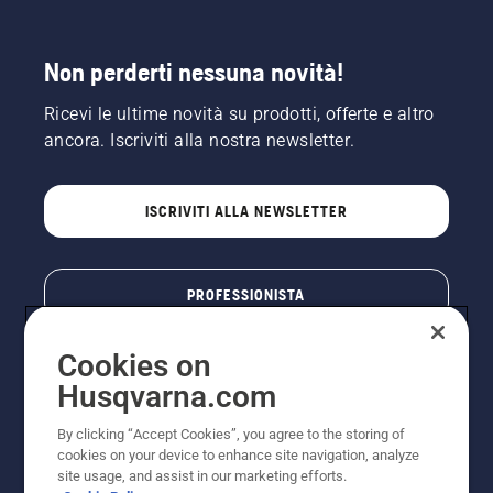
motosega
a pochi
centimetri
Non perderti nessuna novità!
dal
tronco
Ricevi le ultime novità su prodotti, offerte e altro
dell'albero.
L'olio sul
ancora. Iscriviti alla nostra newsletter.
tronco
indica
che il
ISCRIVITI ALLA NEWSLETTER
sistema
di
lubrificazione
funziona.
PROFESSIONISTA
Cookies on
Husqvarna.com
By clicking “Accept Cookies”, you agree to the storing of
cookies on your device to enhance site navigation, analyze
site usage, and assist in our marketing efforts.