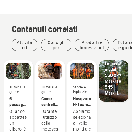
Contenuti correlati
Attività
Consigli
Prodotti e
Tutoria
Prodotti e
ed
per
innovazioni
e guid
innovazioni
eventi
l'acquisto
#Newchainsaw
I nuovi
modelli
550 XP®
Mark II e
545
Tutorial e
Tutorial e
Storie e
guide
guide
ispirazioni
Mark II.
6
Come
Husqvarna
passaggi
controllare
H-Team -
per
la
Gli
Quando
Durante
Abbiamo
abbattere
corretta
ambasciatori
abbattete
l'utilizzo
selezionato
correttamente
lubrificazione
un
della
a livello
un albero
della
albero, è
motosega,
mondiale