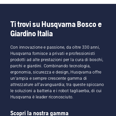
eliminare
motosega
di barra
loro i
le
Husqvarna.
e
nostri
insicurezze
catena.
utenti
e
Seguire
più
concentrarvi
le
esigenti.
Ti trovi su Husqvarna Bosco e
completamente
istruzioni
Giardino Italia
sul
contenute
vostro
in
lavoro.
questo
Con innovazione e passione, da oltre 330 anni,
breve
video per
Husqvarna fornisce a privati e professionisti
imparare
prodotti ad alte prestazioni per la cura di boschi,
come
parchi e giardini. Combinando tecnologia,
verificare
ergonomia, sicurezza e design, Husqvarna offre
il
un'ampia e sempre crescente gamma di
corretto
funzionamento
attrezzature all’avanguardia; tra queste spiccano
del
le soluzioni a batteria e i robot tagliaerba, di cui
sistema
Husqvarna è leader riconosciuto.
di
lubrificazione
della
Scopri la nostra gamma
catena