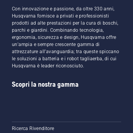
Con i
Con innovazione e passione, da oltre 330 anni,
prodotti
a
Husqvarna fornisce a privati e professionisti
batteria,
prodotti ad alte prestazioni per la cura di boschi,
questo
parchi e giardini. Combinando tecnologia,
problema
ergonomia, sicurezza e design, Husqvarna offre
è
un'ampia e sempre crescente gamma di
notevolmente
ridotto.
attrezzature all’avanguardia; tra queste spiccano
le soluzioni a batteria e i robot tagliaerba, di cui
Husqvarna è leader riconosciuto.
Scopri la nostra gamma
Ricerca Rivenditore