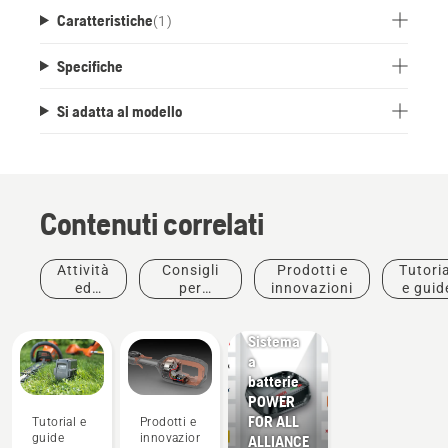
Caratteristiche
(
1
)
Specifiche
Si adatta al modello
Contenuti correlati
Attività
Consigli
Prodotti e
Tutoria
ed
per
innovazioni
e guid
Prodotti e
eventi
l'acquisto
innovazioni
Sistema
a
batterie
POWER
FOR ALL
Tutorial e
Prodotti e
guide
innovazioni
ALLIANCE