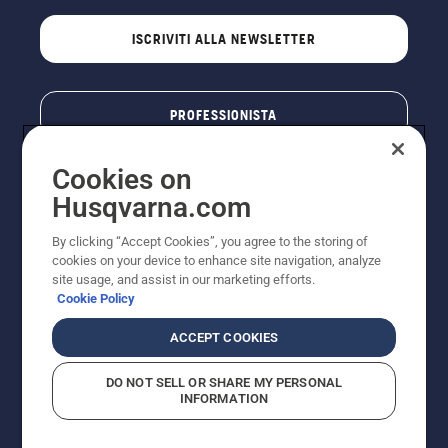
ISCRIVITI ALLA NEWSLETTER
PROFESSIONISTA
Cookies on
Husqvarna.com
By clicking “Accept Cookies”, you agree to the storing of
cookies on your device to enhance site navigation, analyze
site usage, and assist in our marketing efforts.
Cookie Policy
© Husqvarna AB (publ). Tutti i diritti riservati. I prezzi
ACCEPT COOKIES
pubblicati si intendono raccomandati e arrotondati, non
impegnativi, comprensivi di I.V.A. vigente. FERCAD SpA
DO NOT SELL OR SHARE MY PERSONAL
- Via Retrone, 49 - 36077 Altavilla Vic. (VI) - Capitale
INFORMATION
Sociale € 2.000.000 int. vers. P.I. e C.F. 01252490246 -
REA 154821 - Società Unipersonale - Soggetta alla
Direzione e al Coordinamento di FERMAR SpA