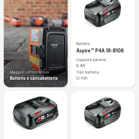
i
prodotti
Vedi
Batterie
maggiori
Aspire™ P4A 18-B108
dettagli
Capacità batteria
su
6 Ah
Aspire™
Maggiori informazioni
Tipo batteria
Batterie e caricabatterie
Li-Ion
P4A
18-
B108