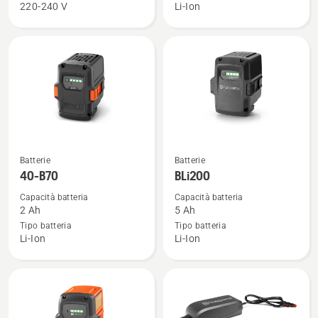
220-240 V
Li-Ion
P4A
B140
18-
C70
Vedi
Vedi
Batterie
Batterie
maggiori
maggiori
40-B70
BLi200
dettagli
dettagli
Capacità batteria
Capacità batteria
su
su
2 Ah
5 Ah
40-
BLi200
Tipo batteria
Tipo batteria
Li-Ion
Li-Ion
B70