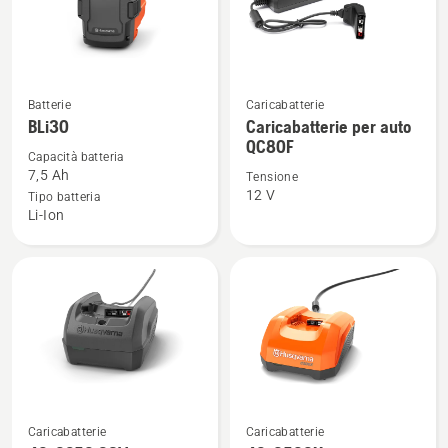
Vedi
Vedi
Batterie
Caricabatterie
maggiori
maggiori
BLi30
Caricabatterie per auto
QC80F
dettagli
dettagli
Capacità batteria
su
su
7,5 Ah
Tensione
BLi30
Caricabatterie
12 V
Tipo batteria
Li-Ion
per
auto
QC80F
Vedi
Vedi
Caricabatterie
Caricabatterie