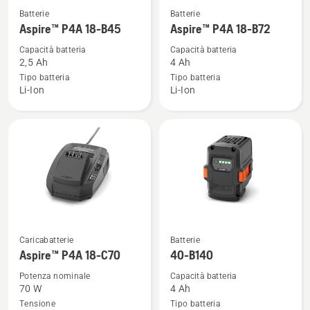
Vedi
Vedi
Batterie
Batterie
maggiori
maggiori
Aspire™ P4A 18-B45
Aspire™ P4A 18-B72
dettagli
dettagli
Capacità batteria
Capacità batteria
su
su
2,5 Ah
4 Ah
Aspire™
Aspire™
Tipo batteria
Tipo batteria
Li-Ion
Li-Ion
P4A
P4A
18-
18-
B45
B72
Vedi
Vedi
Caricabatterie
Batterie
maggiori
maggiori
Aspire™ P4A 18-C70
40-B140
dettagli
dettagli
Potenza nominale
Capacità batteria
su
su
70 W
4 Ah
Aspire™
40-
Tensione
Tipo batteria