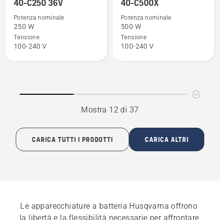
maggiori
maggiori
40-C250 36V
40-C500X
dettagli
dettagli
Potenza nominale
Potenza nominale
su
su
250 W
500 W
40-
40-
Tensione
Tensione
100-240 V
100-240 V
C250
C500X
36V
Mostra 12 di 37
CARICA TUTTI I PRODOTTI
CARICA ALTRI
Le apparecchiature a batteria Husqvarna offrono 
la libertà e la flessibilità necessarie per affrontare 