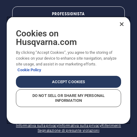
PROFESSIONISTA
Cookies on
Husqvarna.com
By clicking “Accept Cookies”, you agree to the storing of
cookies on your device to enhance site navigation, analyze
site usage, and assist in our marketing efforts.
Cookie Policy
© Husqvarna AB (publ). Tutti i diritti riservati. I prezzi
ACCEPT COOKIES
pubblicati si intendono raccomandati e arrotondati, non
impegnativi, comprensivi di I.V.A. vigente. FERCAD SpA
DO NOT SELL OR SHARE MY PERSONAL
- Via Retrone, 49 - 36077 Altavilla Vic. (VI) - Capitale
INFORMATION
Sociale € 2.000.000 int. vers. P.I. e C.F. 01252490246 -
REA 154821 - Società Unipersonale - Soggetta alla
Direzione e al Coordinamento di FERMAR SpA
Informativa sui cookie
Termini di utilizzo
Informativa sulla privacy
Informativa sulla privacy
Riferimenti
Segnalazione di presunte violazioni