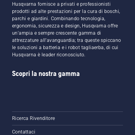
video per
Husqvarna fornisce a privati e professionisti
imparare
prodotti ad alte prestazioni per la cura di boschi,
come
parchi e giardini. Combinando tecnologia,
verificare
ergonomia, sicurezza e design, Husqvarna offre
il
un'ampia e sempre crescente gamma di
corretto
funzionamento
attrezzature all’avanguardia; tra queste spiccano
del
le soluzioni a batteria e i robot tagliaerba, di cui
sistema
Husqvarna è leader riconosciuto.
di
lubrificazione
della
Scopri la nostra gamma
catena
per
motosega.
Controllare
prima di
tutto il
livello
dell'olio.
Ricerca Rivenditore
Avviare
la
Contattaci