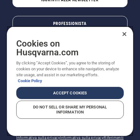
sistema
di
lubrificazione
funziona.
PROFESSIONISTA
Cookies on
Husqvarna.com
By clicking “Accept Cookies”, you agree to the storing of
cookies on your device to enhance site navigation, analyze
site usage, and assist in our marketing efforts.
Cookie Policy
© Husqvarna AB (publ). Tutti i diritti riservati. I prezzi
ACCEPT COOKIES
pubblicati si intendono raccomandati e arrotondati, non
impegnativi, comprensivi di I.V.A. vigente. FERCAD SpA
DO NOT SELL OR SHARE MY PERSONAL
- Via Retrone, 49 - 36077 Altavilla Vic. (VI) - Capitale
INFORMATION
Sociale € 2.000.000 int. vers. P.I. e C.F. 01252490246 -
REA 154821 - Società Unipersonale - Soggetta alla
Direzione e al Coordinamento di FERMAR SpA
Informativa sui cookie
Termini di utilizzo
Informativa sulla privacy
Informativa sulla privacy
Riferimenti