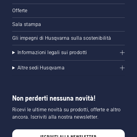
motosega
e
Offerte
accertarsi
che il
Sala stampa
freno
della
catena
Gli impegni di Husqvarna sulla sostenibilità
sia
disinserito.
Informazioni legali sui prodotti
Far
girare il
Altre sedi Husqvarna
motore
della
motosega
a pochi
centimetri
Non perderti nessuna novità!
dal
tronco
Ricevi le ultime novità su prodotti, offerte e altro
dell'albero.
L'olio sul
ancora. Iscriviti alla nostra newsletter.
tronco
indica
che il
ISCRIVITI ALLA NEWSLETTER