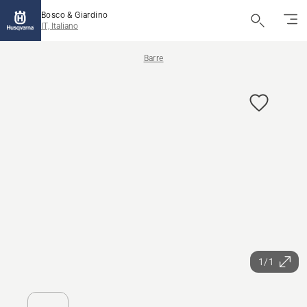
Bosco & Giardino
IT, Italiano
Barre
1/1