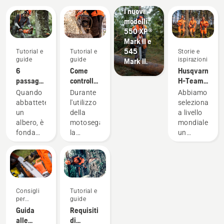
#Newchainsawgeneration.
I nuovi
modelli
550 XP®
Mark II e
545
Tutorial e
Tutorial e
Storie e
guide
guide
ispirazioni
Mark II.
6
Come
Husqvarna
passaggi
controllare
H-Team -
per
la
Gli
Quando
Durante
Abbiamo
abbattere
corretta
ambasciatori
abbattete
l'utilizzo
selezionato
correttamente
lubrificazione
un
della
a livello
un albero
della
albero, è
motosega,
mondiale
catena
fondamentale
la
un
sulla
applicare
lubrificazione
gruppo
motosega
il
della
di
metodo
catena è
ambasciatori
corretto,
importante
rispettabili
non solo
per
e
Consigli
Tutorial e
per
evitarne
altamente
per
guide
operare
il
qualificati
l'acquisto
Guida
Requisiti
in un
surriscaldamento
nell'ambito
alle
di
ambiente
durante
forestale