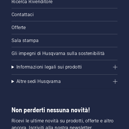
corretto
Ricerca Rivenditore
funzionamento
del
Contattaci
sistema
di
Offerte
lubrificazione
della
Sala stampa
catena
per
motosega.
Gli impegni di Husqvarna sulla sostenibilità
Controllare
prima di
Informazioni legali sui prodotti
tutto il
livello
Altre sedi Husqvarna
dell'olio.
Avviare
la
motosega
e
Non perderti nessuna novità!
accertarsi
che il
Ricevi le ultime novità su prodotti, offerte e altro
freno
della
ancora. Iscriviti alla nostra newsletter.