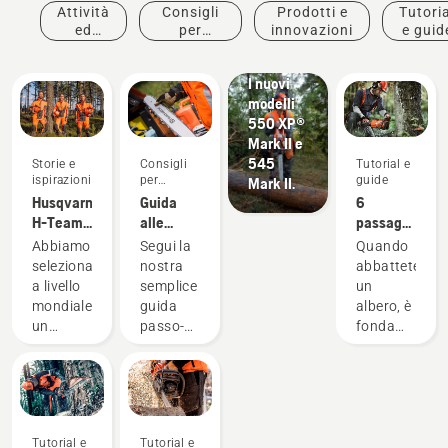
Attività
Consigli
Prodotti e
Tutoria
Prodotti e
ed
per
innovazioni
e guid
innovazioni
eventi
l'acquisto
#Newchainsawgeneration.
I nuovi
modelli
550 XP®
Mark II e
545
Storie e
Consigli
Tutorial e
ispirazioni
per
guide
Mark II.
l'acquisto
Husqvarna
Guida
6
H-Team -
alle
passaggi
Gli
barre e
per
Abbiamo
Segui la
Quando
ambasciatori
alle
abbattere
selezionato
nostra
abbattete
catene
correttamente
a livello
semplice
un
un albero
mondiale
guida
albero, è
un
passo-
fondamentale
gruppo
passo
applicare
di
per
il
ambasciatori
trovare
metodo
rispettabili
l'abbinamento
corretto,
e
perfetto
non solo
Tutorial e
Tutorial e
altamente
per la
per