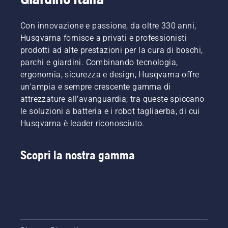
vostro
alla
lavoro.
barra
Con innovazione e passione, da oltre 330 anni,
senza
attrito.
Husqvarna fornisce a privati e professionisti
Ciò
prodotti ad alte prestazioni per la cura di boschi,
prolunga
parchi e giardini. Combinando tecnologia,
la durata
ergonomia, sicurezza e design, Husqvarna offre
di barra
un'ampia e sempre crescente gamma di
e
catena.
attrezzature all’avanguardia; tra queste spiccano
Seguire
le soluzioni a batteria e i robot tagliaerba, di cui
le
Husqvarna è leader riconosciuto.
istruzioni
contenute
in
Scopri la nostra gamma
questo
breve
video per
imparare
come
verificare
il