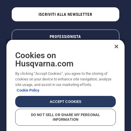
ISCRIVITI ALLA NEWSLETTER
PROFESSIONISTA
Cookies on
Husqvarna.com
By clicking “Accept Cookies”, you agree to the storing of
cookies on your device to enhance site navigation, analyze
site usage, and assist in our marketing efforts.
Cookie Policy
© Husqvarna AB (publ). Tutti i diritti riservati. I prezzi
ACCEPT COOKIES
pubblicati si intendono raccomandati e arrotondati, non
impegnativi, comprensivi di I.V.A. vigente. FERCAD SpA
DO NOT SELL OR SHARE MY PERSONAL
- Via Retrone, 49 - 36077 Altavilla Vic. (VI) - Capitale
INFORMATION
Sociale € 2.000.000 int. vers. P.I. e C.F. 01252490246 -
REA 154821 - Società Unipersonale - Soggetta alla