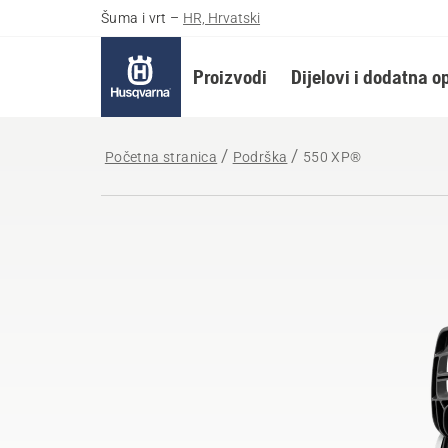
Šuma i vrt
–
HR, Hrvatski
Proizvodi
Dijelovi i dodatna 
Početna stranica
Podrška
550 XP®