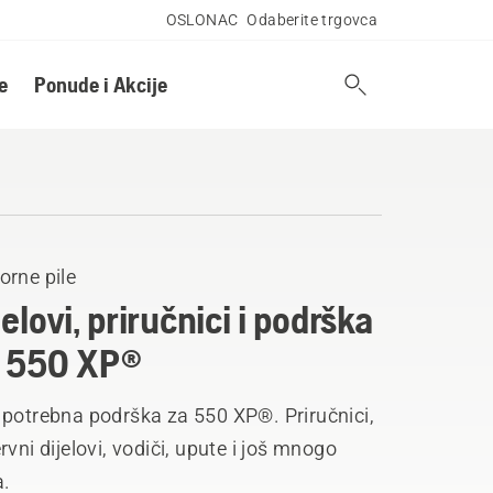
OSLONAC
Odaberite trgovca
e
Ponude i Akcije
orne pile
jelovi, priručnici i podrška
 550 XP®
 potrebna podrška za 550 XP®. Priručnici,
rvni dijelovi, vodiči, upute i još mnogo
a.