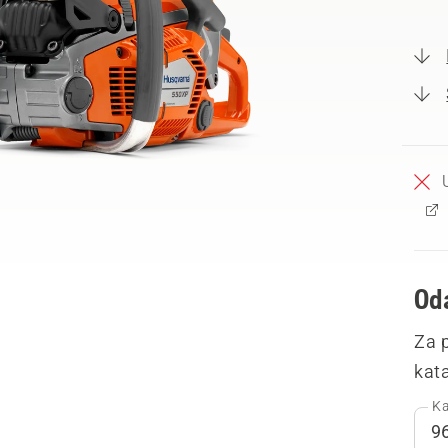
Oda
Za 
kata
Ka